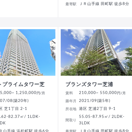
ＪＲ山手線 田町駅 徒歩8分
最寄駅
トプライムタワー芝
ブランズタワー芝浦
5,000
~ 1,250,000
210,000
~ 550,000
円/月
賃料
円/月
07/08(築20年)
2021/09(築5年)
築年月
区 芝1丁目 2-1
港区 芝浦2丁目 9-1
所在地
.62-82.37㎡/ 1LDK-
55.05-87.95㎡/ 2LDK-
間取り
LDK
3LDK
Ｒ山手線 浜松町駅 徒歩6分
ＪＲ山手線 田町駅 徒歩8分
最寄駅