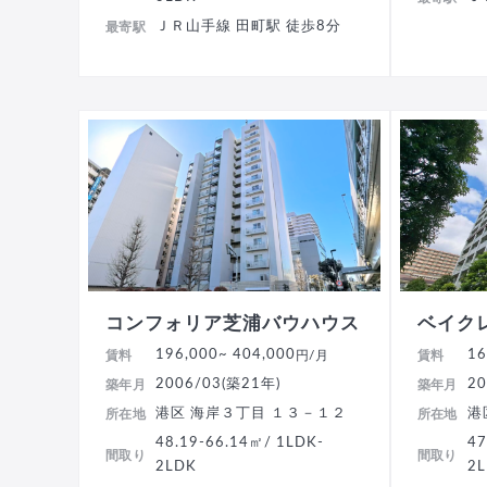
ＪＲ山手線 田町駅 徒歩8分
最寄駅
コンフォリア芝浦バウハウス
ベイク
196,000
~ 404,000
16
賃料
円/月
賃料
2006/03(築21年)
20
築年月
築年月
港区 海岸３丁目 １３－１２
港
所在地
所在地
48.19-66.14㎡/ 1LDK-
47
間取り
間取り
2LDK
2