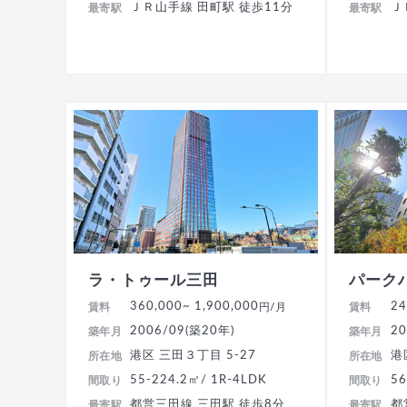
ＪＲ山手線 田町駅 徒歩11分
Ｊ
最寄駅
最寄駅
ラ・トゥール三田
パーク
360,000
~ 1,900,000
24
賃料
円/月
賃料
2006/09(築20年)
20
築年月
築年月
港区 三田３丁目 5-27
港
所在地
所在地
55-224.2㎡/ 1R-4LDK
56
間取り
間取り
都営三田線 三田駅 徒歩8分
都
最寄駅
最寄駅