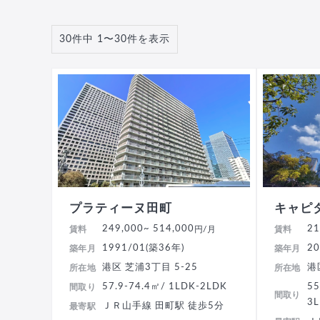
30件中 1〜30件を表示
プラティーヌ田町
キャピ
249,000
~ 514,000
21
賃料
円/月
賃料
1991/01(築36年)
20
築年月
築年月
港区 芝浦3丁目 5-25
港
所在地
所在地
57.9-74.4㎡/ 1LDK-2LDK
55
間取り
間取り
3
ＪＲ山手線 田町駅 徒歩5分
最寄駅