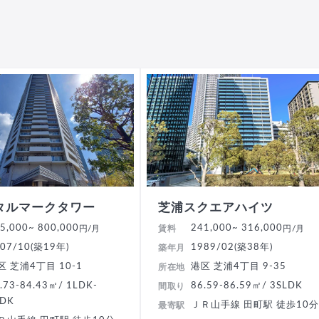
タルマークタワー
芝浦スクエアハイツ
5,000
~ 800,000
241,000
~ 316,000
円/月
賃料
円/月
07/10(築19年)
1989/02(築38年)
築年月
区 芝浦4丁目 10-1
港区 芝浦4丁目 9-35
所在地
.73-84.43㎡/ 1LDK-
86.59-86.59㎡/ 3SLDK
間取り
LDK
ＪＲ山手線 田町駅 徒歩10
最寄駅