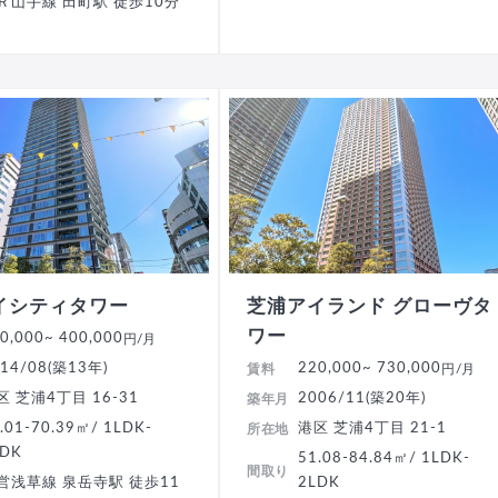
Ｒ山手線 田町駅 徒歩10分
イシティタワー
芝浦アイランド グローヴタ
ワー
0,000
~ 400,000
円/月
14/08(築13年)
220,000
~ 730,000
賃料
円/月
区 芝浦4丁目 16-31
2006/11(築20年)
築年月
.01-70.39㎡/ 1LDK-
港区 芝浦4丁目 21-1
所在地
LDK
51.08-84.84㎡/ 1LDK-
間取り
営浅草線 泉岳寺駅 徒歩11
2LDK