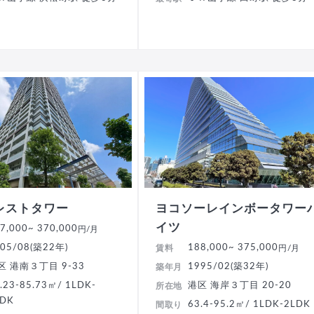
レストタワー
ヨコソーレインボータワー
イツ
7,000
~ 370,000
円/月
05/08(築22年)
188,000
~ 375,000
賃料
円/月
区 港南３丁目 9-33
1995/02(築32年)
築年月
.23-85.73㎡/ 1LDK-
港区 海岸３丁目 20-20
所在地
LDK
63.4-95.2㎡/ 1LDK-2LDK
間取り