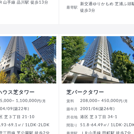
Ｒ山手線 品川駅 徒歩13分
新交通ゆりかもめ 芝浦ふ頭
最寄駅
徒歩3分
ハウス芝タワー
芝パークタワー
5,000
~ 1,100,000
208,000
~ 450,000
円/月
賃料
円/月
04/09(築22年)
2001/06(築26年)
築年月
区 芝３丁目 21-10
港区 芝３丁目 34-1
所在地
.93-69.1㎡/ 1LDK-2LDK
51.8-64.49㎡/ 1LDK-2LD
間取り
営三田線 芝公園駅 徒歩2分
ＪＲ山手線 田町駅 徒歩7分
最寄駅