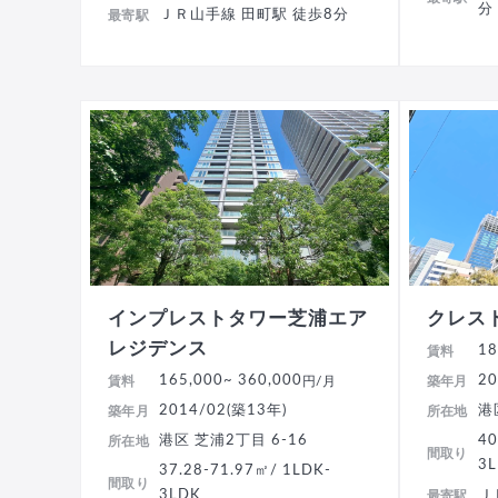
分
ＪＲ山手線 田町駅 徒歩8分
最寄駅
インプレストタワー芝浦エア
クレス
レジデンス
18
賃料
165,000
~ 360,000
20
賃料
円/月
築年月
2014/02(築13年)
港
築年月
所在地
港区 芝浦2丁目 6-16
40
所在地
間取り
3
37.28-71.97㎡/ 1LDK-
間取り
3LDK
Ｊ
最寄駅