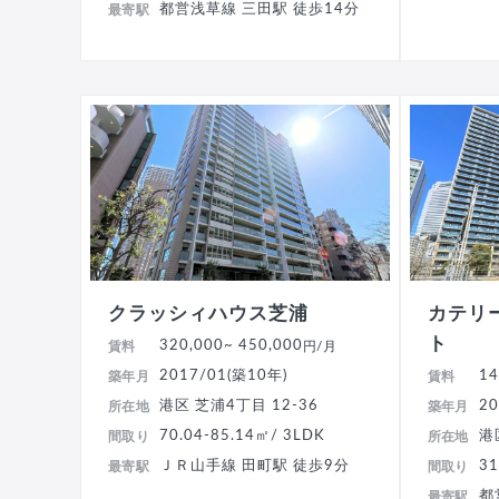
都営浅草線 三田駅 徒歩14分
最寄駅
クラッシィハウス芝浦
カテリ
ト
320,000
~ 450,000
賃料
円/月
2017/01(築10年)
14
築年月
賃料
港区 芝浦4丁目 12-36
20
所在地
築年月
70.04-85.14㎡/ 3LDK
港
間取り
所在地
ＪＲ山手線 田町駅 徒歩9分
31
最寄駅
間取り
都
最寄駅