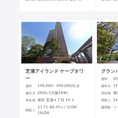
芝浦アイランド ケープタワ
グラン
ー
20
賃料
198,000
~ 900,000
19
賃料
円/月
築年月
2006/12(築20年)
港
築年月
所在地
港区 芝浦４丁目 19-1
54
所在地
間取り
57.71-80.39㎡/ 1LDK-
Ｊ
最寄駅
間取り
1SLDK