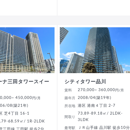
ーナ三田タワースイー
シティタワー品川
270,000
~ 360,000
賃料
円/月
0,000
~ 450,000
2008/04(築19年)
円/月
築年月
06/08(築21年)
港区 港南４丁目 2-7
所在地
区 芝4丁目 16-1
73.89-89.18㎡/ 2LDK-
間取り
3LDK
.79-68.59㎡/ 1R-2LDK
ＪＲ山手線 品川駅 徒歩10
最寄駅
営三田線 三田駅 徒歩2分