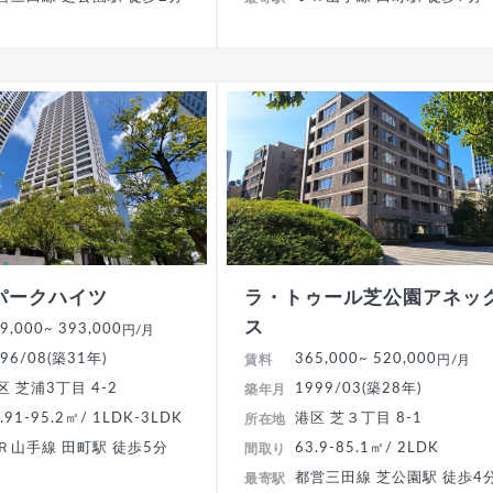
パークハイツ
ラ・トゥール芝公園アネッ
ス
9,000
~ 393,000
円/月
96/08(築31年)
365,000
~ 520,000
賃料
円/月
区 芝浦3丁目 4-2
1999/03(築28年)
築年月
.91-95.2㎡/ 1LDK-3LDK
港区 芝３丁目 8-1
所在地
Ｒ山手線 田町駅 徒歩5分
63.9-85.1㎡/ 2LDK
間取り
都営三田線 芝公園駅 徒歩4
最寄駅