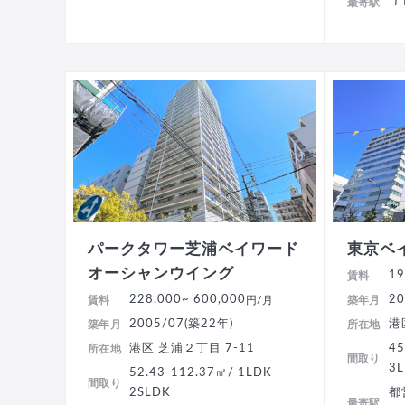
Ｊ
最寄駅
パークタワー芝浦ベイワード
東京ベ
オーシャンウイング
19
賃料
228,000
~ 600,000
20
賃料
円/月
築年月
2005/07(築22年)
港
築年月
所在地
港区 芝浦２丁目 7-11
45
所在地
間取り
3
52.43-112.37㎡/ 1LDK-
間取り
2SLDK
都
最寄駅