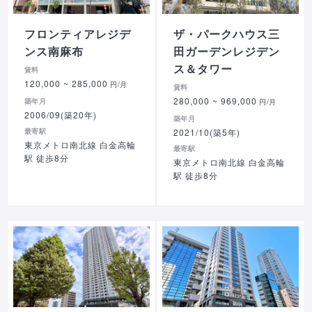
フロンティアレジデ
ザ・パークハウス三
ンス南麻布
田ガーデンレジデン
ス＆タワー
賃料
120,000
~ 285,000
円/月
賃料
280,000
~ 969,000
築年月
円/月
2006/09(築20年)
築年月
最寄駅
2021/10(築5年)
東京メトロ南北線 白金高輪
最寄駅
駅 徒歩8分
東京メトロ南北線 白金高輪
駅 徒歩8分