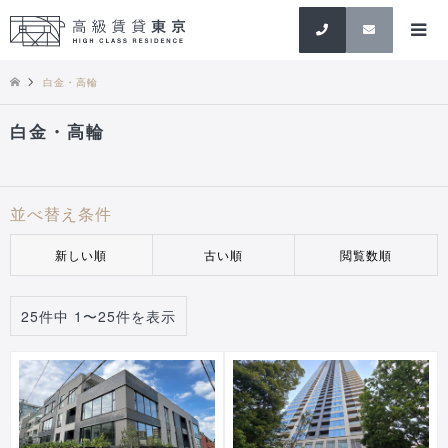
検索
白金・高輪
白金・高輪
並べ替え条件
新しい順
古い順
閲覧数順
25件中 1〜25件を表示