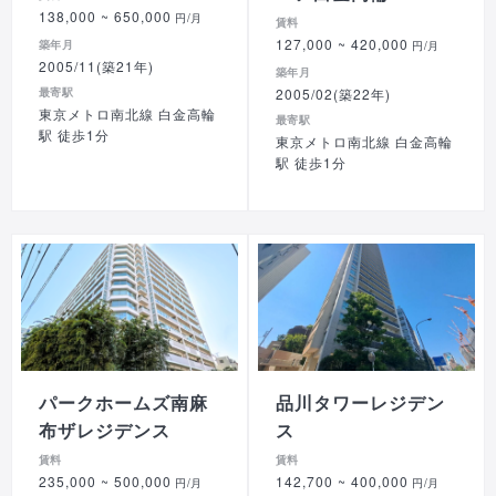
138,000
~ 650,000
円/月
賃料
127,000
~ 420,000
築年月
円/月
2005/11(築21年)
築年月
最寄駅
2005/02(築22年)
東京メトロ南北線 白金高輪
最寄駅
駅 徒歩1分
東京メトロ南北線 白金高輪
駅 徒歩1分
パークホームズ南麻
品川タワーレジデン
布ザレジデンス
ス
賃料
賃料
235,000
~ 500,000
142,700
~ 400,000
円/月
円/月