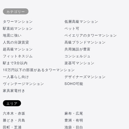
カテゴリー
タワーマンション
低層高級マンション
駅直結マンション
ペット可
地震に強い
ベイエリアのタワーマンション
人気の分譲賃貸
高級ブランドマンション
超高級マンション
共用施設が豊富
フィットネスジム
コンシェルジュ
駅まで3分以内
楽器可マンション
10万円以下の部屋があるタワーマンション
一人暮らし向け
デザイナーズマンション
ヴィンテージマンション
SOHO可能
家具家電付き
エリア
六本木・赤坂
麻布・広尾
勝どき・月島
豊洲・有明
田町・芝浦
池袋・目白