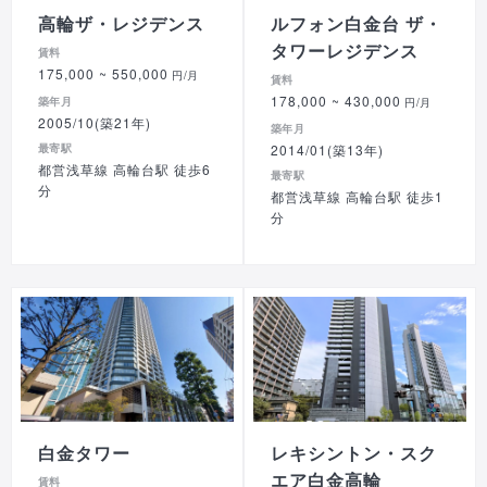
高輪ザ・レジデンス
ルフォン白金台 ザ・
タワーレジデンス
賃料
175,000
~ 550,000
円/月
賃料
178,000
~ 430,000
築年月
円/月
2005/10(築21年)
築年月
最寄駅
2014/01(築13年)
都営浅草線 高輪台駅 徒歩6
最寄駅
分
都営浅草線 高輪台駅 徒歩1
分
白金タワー
レキシントン・スク
エア白金高輪
賃料