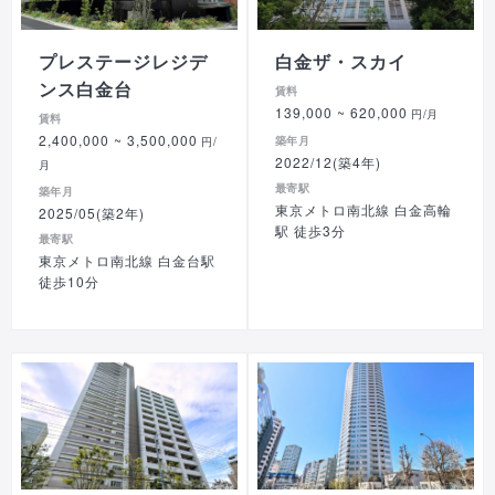
プレステージレジデ
白金ザ・スカイ
ンス白金台
賃料
139,000
~ 620,000
円/月
賃料
2,400,000
~ 3,500,000
築年月
円/
2022/12(築4年)
月
最寄駅
築年月
東京メトロ南北線 白金高輪
2025/05(築2年)
駅 徒歩3分
最寄駅
東京メトロ南北線 白金台駅
徒歩10分