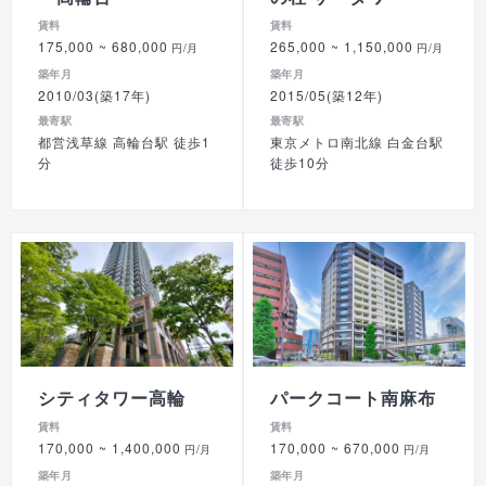
賃料
賃料
175,000
~ 680,000
265,000
~ 1,150,000
円/月
円/月
築年月
築年月
2010/03(築17年)
2015/05(築12年)
最寄駅
最寄駅
都営浅草線 高輪台駅 徒歩1
東京メトロ南北線 白金台駅
分
徒歩10分
シティタワー高輪
パークコート南麻布
賃料
賃料
170,000
~ 1,400,000
170,000
~ 670,000
円/月
円/月
築年月
築年月