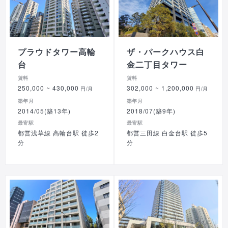
プラウドタワー高輪
ザ・パークハウス白
台
金二丁目タワー
賃料
賃料
250,000
~ 430,000
302,000
~ 1,200,000
円/月
円/月
築年月
築年月
2014/05(築13年)
2018/07(築9年)
最寄駅
最寄駅
都営浅草線 高輪台駅 徒歩2
都営三田線 白金台駅 徒歩5
分
分