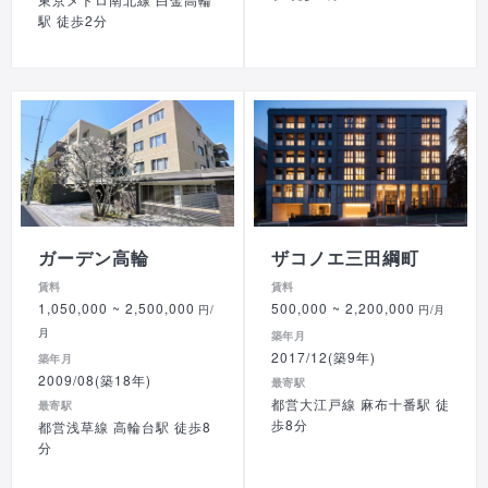
駅 徒歩2分
ガーデン高輪
ザコノエ三田綱町
賃料
賃料
1,050,000
~ 2,500,000
500,000
~ 2,200,000
円/
円/月
月
築年月
2017/12(築9年)
築年月
2009/08(築18年)
最寄駅
都営大江戸線 麻布十番駅 徒
最寄駅
歩8分
都営浅草線 高輪台駅 徒歩8
分