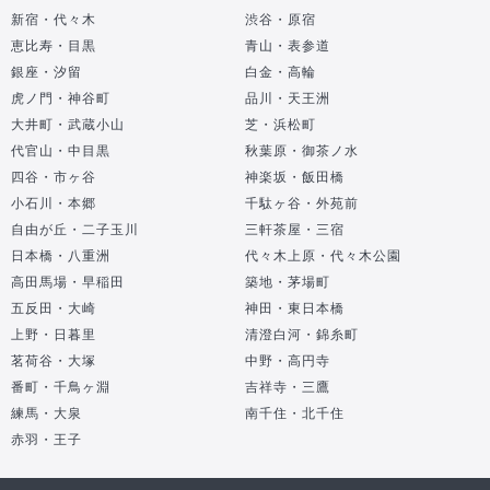
新宿・代々木
渋谷・原宿
恵比寿・目黒
青山・表参道
銀座・汐留
白金・高輪
虎ノ門・神谷町
品川・天王洲
大井町・武蔵小山
芝・浜松町
代官山・中目黒
秋葉原・御茶ノ水
四谷・市ヶ谷
神楽坂・飯田橋
小石川・本郷
千駄ヶ谷・外苑前
自由が丘・二子玉川
三軒茶屋・三宿
日本橋・八重洲
代々木上原・代々木公園
高田馬場・早稲田
築地・茅場町
五反田・大崎
神田・東日本橋
上野・日暮里
清澄白河・錦糸町
茗荷谷・大塚
中野・高円寺
番町・千鳥ヶ淵
吉祥寺・三鷹
練馬・大泉
南千住・北千住
赤羽・王子