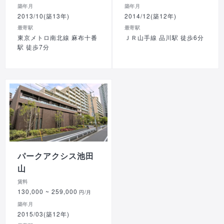
築年月
築年月
2013/10(築13年)
2014/12(築12年)
最寄駅
最寄駅
東京メトロ南北線 麻布十番
ＪＲ山手線 品川駅 徒歩6分
駅 徒歩7分
パークアクシス池田
山
賃料
130,000
~ 259,000
円/月
築年月
2015/03(築12年)