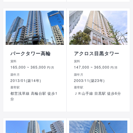
パークタワー高輪
アクロス目黒タワー
賃料
賃料
165,000
~ 365,000
147,000
~ 365,000
円/月
円/月
築年月
築年月
2013/01(築14年)
2003/11(築23年)
最寄駅
最寄駅
都営浅草線 高輪台駅 徒歩1
ＪＲ山手線 目黒駅 徒歩6分
分