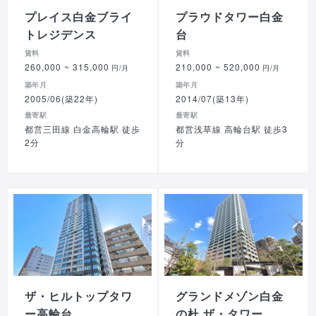
プレイス白金ブライ
プラウドタワー白金
トレジデンス
台
賃料
賃料
260,000
~ 315,000
210,000
~ 520,000
円/月
円/月
築年月
築年月
2005/06(築22年)
2014/07(築13年)
最寄駅
最寄駅
都営三田線 白金高輪駅 徒歩
都営浅草線 高輪台駅 徒歩3
2分
分
ザ・ヒルトップタワ
グランドメゾン白金
ー高輪台
の杜 ザ・タワー