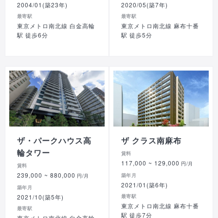
2004/01(築23年)
2020/05(築7年)
最寄駅
最寄駅
東京メトロ南北線 白金高輪
東京メトロ南北線 麻布十番
駅 徒歩6分
駅 徒歩5分
ザ・パークハウス高
ザ クラス南麻布
輪タワー
賃料
117,000
~ 129,000
円/月
賃料
239,000
~ 880,000
築年月
円/月
2021/01(築6年)
築年月
2021/10(築5年)
最寄駅
東京メトロ南北線 麻布十番
最寄駅
駅 徒歩7分
東京メトロ南北線 白金高輪