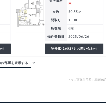
参考賃料
円
㎡数
50.55㎡
間取り
1LDK
所在階
8階
物件登録日
2025/06/26
わせ
物件ID 165276 お問い合わせ
トップ画像引用元：
三菱地所