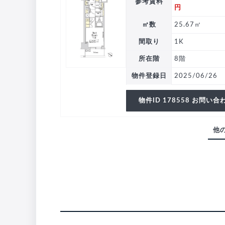
参考賃料
円
㎡数
25.67㎡
間取り
1K
所在階
8階
物件登録日
2025/06/26
物件ID 178558 お問い合