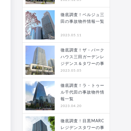
徹底調査！ベルジュ三
田の事故物件情報一覧
2023.05.11
徹底調査！ザ・パーク
ハウス三田ガーデンレ
ジデンス＆タワーの事
故…
2023.05.05
徹底調査！ラ・トゥー
ル千代田の事故物件情
報一覧
2023.04.20
徹底調査！目黒MARC
レジデンスタワーの事