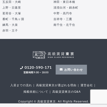
五反田・大崎
神田・東日本橋
上野・日暮里
清澄白河・錦糸町
茗荷谷・大塚
中野・高円寺
番町・千鳥ヶ淵
吉祥寺・三鷹
練馬・大泉
南千住・北千住
赤羽・王子
0120-590-171
お問い合わせ
営業時間 9:00 ~ 18:00
入居までの流れ
高級賃貸東京が選ばれる理由
運営会社
掲載依頼について
高級賃貸東京のQ&A
Copyright
©
高級賃貸東京
. All Rights Reserved.