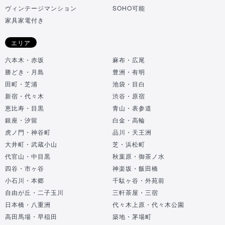
ヴィンテージマンション
SOHO可能
家具家電付き
エリア
六本木・赤坂
麻布・広尾
勝どき・月島
豊洲・有明
田町・芝浦
池袋・目白
新宿・代々木
渋谷・原宿
恵比寿・目黒
青山・表参道
銀座・汐留
白金・高輪
虎ノ門・神谷町
品川・天王洲
大井町・武蔵小山
芝・浜松町
代官山・中目黒
秋葉原・御茶ノ水
四谷・市ヶ谷
神楽坂・飯田橋
小石川・本郷
千駄ヶ谷・外苑前
自由が丘・二子玉川
三軒茶屋・三宿
日本橋・八重洲
代々木上原・代々木公園
高田馬場・早稲田
築地・茅場町