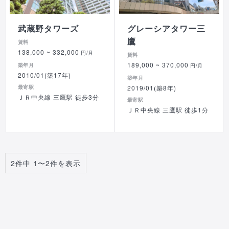
武蔵野タワーズ
グレーシアタワー三
鷹
賃料
138,000
~ 332,000
円/月
賃料
189,000
~ 370,000
築年月
円/月
2010/01(築17年)
築年月
最寄駅
2019/01(築8年)
ＪＲ中央線 三鷹駅 徒歩3分
最寄駅
ＪＲ中央線 三鷹駅 徒歩1分
2件中 1〜2件を表示