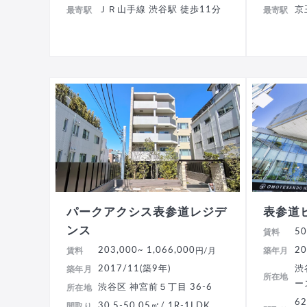
ＪＲ山手線 渋谷駅 徒歩11分
京
最寄駅
最寄駅
パークアクシス表参道レジデ
表参道
ンス
50
賃料
203,000
~ 1,066,000
20
賃料
円/月
築年月
2017/11(築9年)
渋
築年月
所在地
ー
渋谷区 神宮前５丁目 36-6
所在地
62
30.5-50.05㎡/ 1R-1LDK
間取り