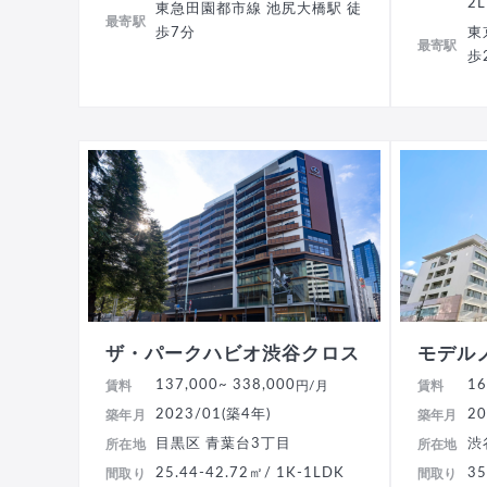
2
東急田園都市線 池尻大橋駅 徒
最寄駅
歩7分
東
最寄駅
歩
ザ・パークハビオ渋谷クロス
モデル
137,000
~ 338,000
16
賃料
円/月
賃料
2023/01(築4年)
20
築年月
築年月
目黒区 青葉台3丁目
渋
所在地
所在地
25.44-42.72㎡/ 1K-1LDK
35
間取り
間取り