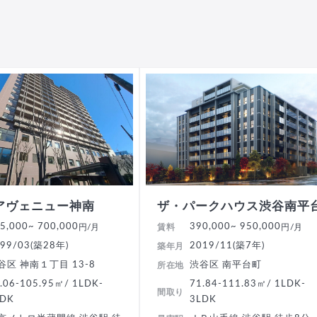
アヴェニュー神南
ザ・パークハウス渋谷南平
5,000
~ 700,000
390,000
~ 950,000
円/月
賃料
円/月
99/03(築28年)
2019/11(築7年)
築年月
谷区 神南１丁目 13-8
渋谷区 南平台町
所在地
.06-105.95㎡/ 1LDK-
71.84-111.83㎡/ 1LDK-
間取り
LDK
3LDK