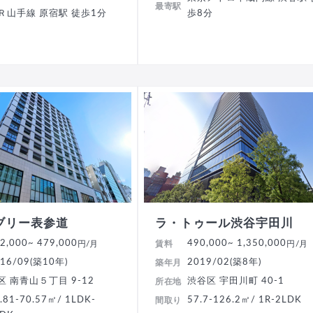
最寄駅
Ｒ山手線 原宿駅 徒歩1分
歩8分
ブリー表参道
ラ・トゥール渋谷宇田川
2,000
~ 479,000
490,000
~ 1,350,000
円/月
賃料
円/月
16/09(築10年)
2019/02(築8年)
築年月
区 南青山５丁目 9-12
渋谷区 宇田川町 40-1
所在地
.81-70.57㎡/ 1LDK-
57.7-126.2㎡/ 1R-2LDK
間取り