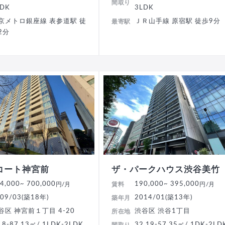
間取り
LDK
3LDK
京メトロ銀座線 表参道駅 徒
ＪＲ山手線 原宿駅 徒歩9分
最寄駅
2分
コート神宮前
ザ・パークハウス渋谷美竹
4,000
~ 700,000
190,000
~ 395,000
円/月
賃料
円/月
09/03(築18年)
2014/01(築13年)
築年月
谷区 神宮前１丁目 4-20
渋谷区 渋谷1丁目
所在地
.8-87.13㎡/ 1LDK-2LDK
32.19-57.35㎡/ 1DK-2LD