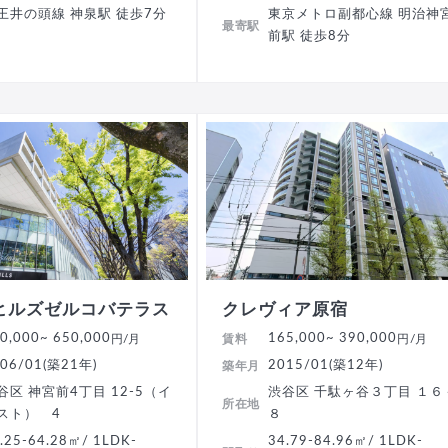
王井の頭線 神泉駅 徒歩7分
東京メトロ副都心線 明治神
最寄駅
前駅 徒歩8分
ヒルズゼルコバテラス
クレヴィア原宿
0,000
~ 650,000
165,000
~ 390,000
円/月
賃料
円/月
06/01(築21年)
2015/01(築12年)
築年月
谷区 神宮前4丁目 12-5（イ
渋谷区 千駄ヶ谷３丁目 １６
所在地
スト） 4
８
.25-64.28㎡/ 1LDK-
34.79-84.96㎡/ 1LDK-