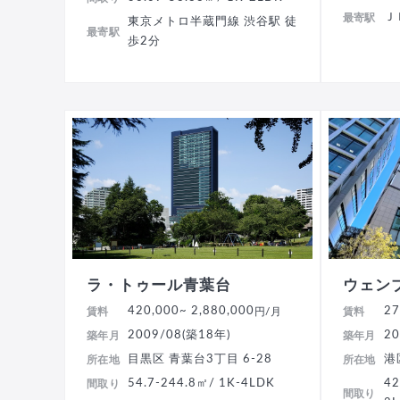
Ｊ
最寄駅
東京メトロ半蔵門線 渋谷駅 徒
最寄駅
歩2分
ラ・トゥール青葉台
ウェン
420,000
~ 2,880,000
27
賃料
円/月
賃料
2009/08(築18年)
20
築年月
築年月
目黒区 青葉台3丁目 6-28
港
所在地
所在地
54.7-244.8㎡/ 1K-4LDK
42
間取り
間取り