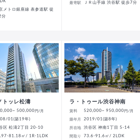
LDK
ＪＲ山手線 渋谷駅 徒歩7分
最寄駅
京メトロ銀座線 表参道駅 徒
2分
ノトッレ松濤
ラ・トゥール渋谷神南
0,000
~ 500,000
520,000
~ 950,000
円/月
賃料
円/月
08/01(築19年)
2019/01(築8年)
築年月
谷区 松濤2丁目 20-10
渋谷区 神南1丁目 5-14
所在地
.97-81.18㎡/ 1R-1LDK
73.6-91.6㎡/ 2LDK
間取り