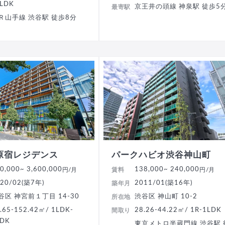
SLDK
京王井の頭線 神泉駅 徒歩5
最寄駅
Ｒ山手線 渋谷駅 徒歩8分
原宿レジデンス
パークハビオ渋谷神山町
0,000
~ 3,600,000
138,000
~ 240,000
円/月
賃料
円/月
20/02(築7年)
2011/01(築16年)
築年月
谷区 神宮前１丁目 14-30
渋谷区 神山町 10-2
所在地
.65-152.42㎡/ 1LDK-
28.26-44.22㎡/ 1R-1LDK
間取り
LDK
東京メトロ半蔵門線 渋谷駅 