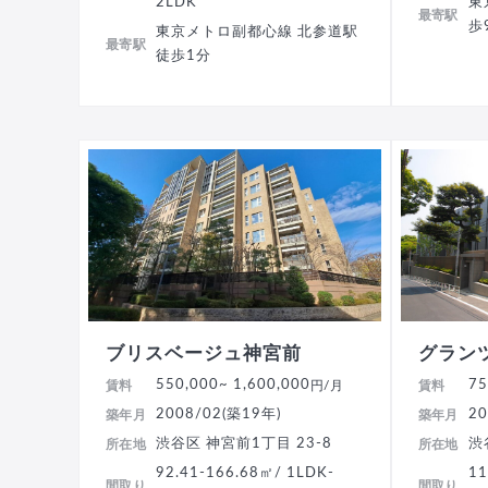
2LDK
東
最寄駅
歩
東京メトロ副都心線 北参道駅
最寄駅
徒歩1分
ブリスベージュ神宮前
グラン
550,000
~ 1,600,000
75
賃料
円/月
賃料
2008/02(築19年)
20
築年月
築年月
渋谷区 神宮前1丁目 23-8
渋
所在地
所在地
92.41-166.68㎡/ 1LDK-
11
間取り
間取り