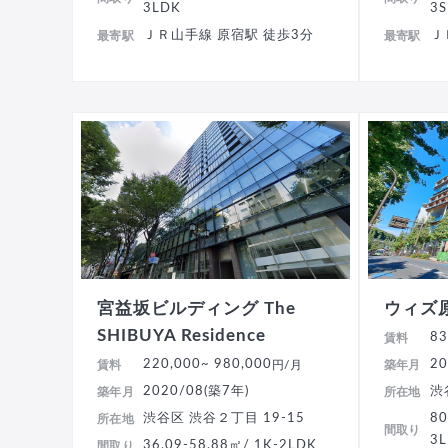
3LDK
3
ＪＲ山手線 原宿駅 徒歩3分
Ｊ
最寄駅
最寄駅
宮益坂ビルディング The
ウィズ
SHIBUYA Residence
83
賃料
220,000
~ 980,000
20
賃料
円/月
築年月
2020/08(築7年)
渋
築年月
所在地
渋谷区 渋谷２丁目 19-15
80
所在地
間取り
3
36.09-58.88㎡/ 1K-2LDK
間取り