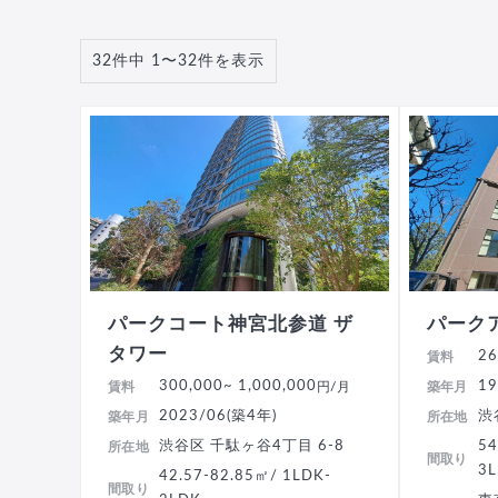
32件中 1〜32件を表示
パークコート神宮北参道 ザ
パーク
タワー
26
賃料
300,000
~ 1,000,000
19
賃料
円/月
築年月
2023/06(築4年)
渋
築年月
所在地
渋谷区 千駄ヶ谷4丁目 6-8
54
所在地
間取り
3
42.57-82.85㎡/ 1LDK-
間取り