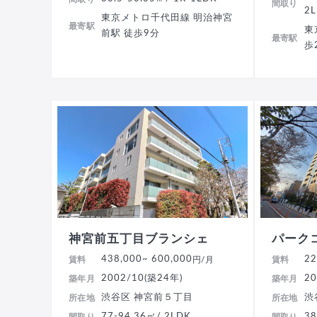
間取り
2
東京メトロ千代田線 明治神宮
最寄駅
東
前駅 徒歩9分
最寄駅
歩
神宮前五丁目ブランシェ
パーク
438,000
~ 600,000
22
賃料
円/月
賃料
2002/10(築24年)
20
築年月
築年月
渋谷区 神宮前５丁目
渋
所在地
所在地
77-94.36㎡/ 2LDK
38