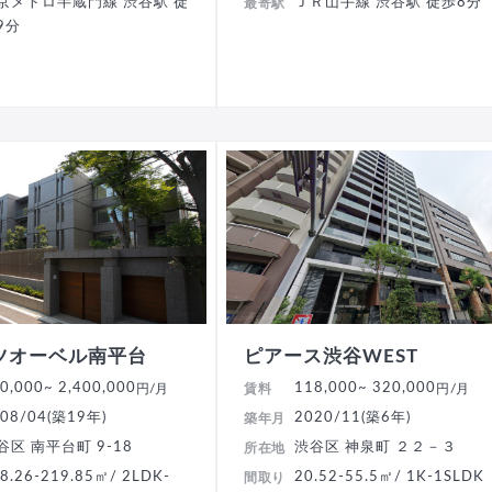
京メトロ半蔵門線 渋谷駅 徒
ＪＲ山手線 渋谷駅 徒歩8分
最寄駅
9分
ツオーベル南平台
ピアース渋谷WEST
0,000
~ 2,400,000
118,000
~ 320,000
円/月
賃料
円/月
08/04(築19年)
2020/11(築6年)
築年月
谷区 南平台町 9-18
渋谷区 神泉町 ２２－３
所在地
8.26-219.85㎡/ 2LDK-
20.52-55.5㎡/ 1K-1SLDK
間取り