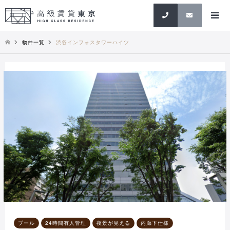
検索
物件一覧
渋谷インフォスタワーハイツ
プール
24時間有人管理
夜景が見える
内廊下仕様