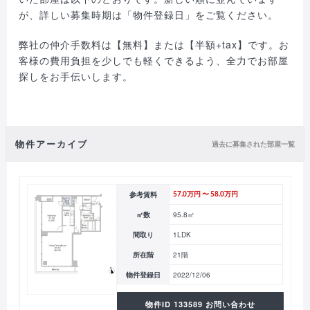
が、詳しい募集時期は「物件登録日」をご覧ください。
弊社の仲介手数料は【無料】または【半額+tax】です。お
客様の費用負担を少しでも軽くできるよう、全力でお部屋
探しをお手伝いします。
物件アーカイブ
過去に募集された部屋一覧
参考賃料
57.0万円 〜 58.0万円
㎡数
95.8㎡
間取り
1LDK
所在階
21階
物件登録日
2022/12/06
物件ID 133589 お問い合わせ