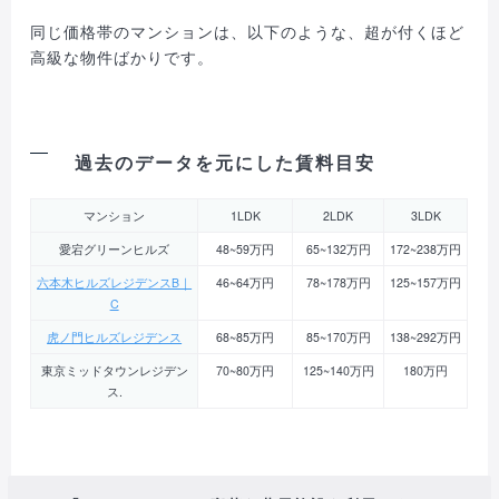
同じ価格帯のマンションは、以下のような、超が付くほど
高級な物件ばかりです。
過去のデータを元にした賃料目安
マンション
1LDK
2LDK
3LDK
愛宕グリーンヒルズ
48~59万円
65~132万円
172~238万円
六本木ヒルズレジデンスB｜
46~64万円
78~178万円
125~157万円
C
虎ノ門ヒルズレジデンス
68~85万円
85~170万円
138~292万円
東京ミッドタウンレジデン
70~80万円
125~140万円
180万円
ス.