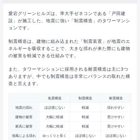
愛宕グリーンヒルズは、準大手ゼネコンである「戸田建
設」が施工した、地震に強い「制震構造」のタワーマンシ
ョンです。
制震構造は、建物に組み込まれた「制震装置」が地震のエ
ネルギーを吸収することで、大きな揺れが来た際にも建物
の被害を軽減できる仕組みです。
また、タワーマンションに採用される耐震構造は主に3つ
ありますが、中でも制震構造は非常にバランスの取れた構
造と言えます。
免震構造
制震構造
耐震構造
地震の揺れ
ほぼ感じない
軽減
揺れやすい
建物の被害
大幅に軽減
軽減
受けやすい
家具に被害
大幅に軽減
軽減
受けやすい
強風による揺れ
ゆっくりと長く
ほぼ感じない
ほぼ感じない