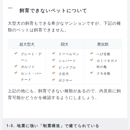
飼育できないペットについて
大型犬の飼育もできる希少なマンションですが、下記の種
類のペットは飼育できません。
超大型犬
闘犬
爬虫類
グレート・デ
ドーベルマン
へび全般
ーン
シェパード
カミツキガメ
ボルゾイ
科の亀
ピッドブル
セント・バー
クモ全般
土佐犬
ナード
ボクサー
上記の他にも、飼育できない種類があるので、内見前に飼
育可能かどうかを確認するようにしましょう。
1-5. 地震に強い「制震構造」で建てられている