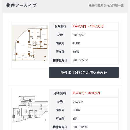
物件アーカイブ
過去に募集された部屋一覧
参考賃料
254.0万円 〜 255.0万円
㎡数
238.48㎡
間取り
3LDK
所在階
40階
物件登録日
2026/05/08
物件ID 195837 お問い合わせ
参考賃料
81.0万円 〜 82.0万円
㎡数
95.33㎡
間取り
2LDK
所在階
3階
物件登録日
2025/12/16