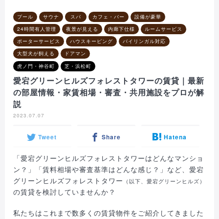
プール
サウナ
スパ
カフェ・バー
設備が豪華
24時間有人管理
夜景が見える
内廊下仕様
ルームサービス
ポーターサービス
ハウスキーピング
バイリンガル対応
大型犬が飼える
ドアマン
虎ノ門・神谷町
芝・浜松町
愛宕グリーンヒルズフォレストタワーの賃貸｜最新
の部屋情報・家賃相場・審査・共用施設をプロが解
説
2023.07.07
Tweet
Share
Hatena
「愛宕グリーンヒルズフォレストタワーはどんなマンショ
ン？」「賃料相場や審査基準はどんな感じ？」など、愛宕
グリーンヒルズフォレストタワー
（以下、愛宕グリーンヒルズ）
の賃貸を検討していませんか？
私たちはこれまで数多くの賃貸物件をご紹介してきました