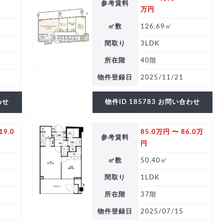
参考賃料
万円
㎡数
126.69㎡
間取り
3LDK
所在階
40階
物件登録日
2025/11/21
わせ
物件ID 185783 お問い合わせ
19.0
85.0万円 〜 86.0万
参考賃料
円
㎡数
50.40㎡
間取り
1LDK
所在階
37階
物件登録日
2025/07/15