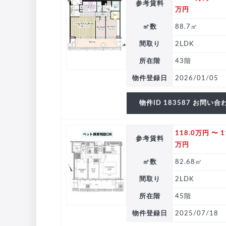
参考賃料
万円
㎡数
88.7㎡
間取り
2LDK
所在階
43階
物件登録日
2026/01/05
物件ID 183587 お問い合
118.0万円 〜 1
参考賃料
万円
㎡数
82.68㎡
間取り
2LDK
所在階
45階
物件登録日
2025/07/18