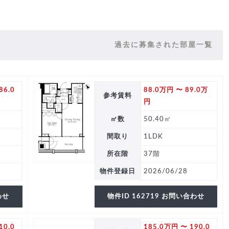
過去に募集された部屋一覧
86.0
88.0万円 〜 89.0万
参考賃料
円
㎡数
50.40㎡
間取り
1LDK
所在階
37階
物件登録日
2026/06/28
わせ
物件ID 162719 お問い合わせ
10.0
185.0万円 〜 190.0