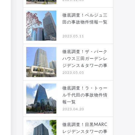
徹底調査！ベルジュ三
田の事故物件情報一覧
2023.05.11
徹底調査！ザ・パーク
ハウス三田ガーデンレ
ジデンス＆タワーの事
故…
2023.05.05
徹底調査！ラ・トゥー
ル千代田の事故物件情
報一覧
2023.04.20
徹底調査！目黒MARC
レジデンスタワーの事