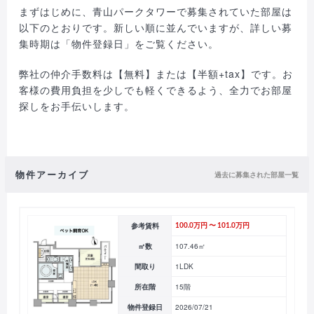
まずはじめに、青山パークタワーで募集されていた部屋は
以下のとおりです。新しい順に並んでいますが、詳しい募
集時期は「物件登録日」をご覧ください。
弊社の仲介手数料は【無料】または【半額+tax】です。お
客様の費用負担を少しでも軽くできるよう、全力でお部屋
探しをお手伝いします。
物件アーカイブ
過去に募集された部屋一覧
参考賃料
100.0万円 〜 101.0万円
㎡数
107.46㎡
間取り
1LDK
所在階
15階
物件登録日
2026/07/21