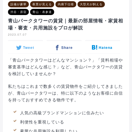
設備が豪華
夜景が見える
内廊下仕様
大型犬が飼える
渋谷・原宿
青山・表参道
青山パークタワーの賃貸｜最新の部屋情報・家賃相
場・審査・共用施設をプロが解説
2023.07.07
Tweet
Share
Hatena
「青山パークタワーはどんなマンション？」「賃料相場や
審査基準はどんな感じ？」など、青山パークタワーの賃貸
を検討していませんか？
私たちはこれまで数多くの賃貸物件をご紹介してきました
が、青山パークタワーは、特に以下のようなお客様に自信
を持っておすすめできる物件です。
人気の高級ブランドマンションに住みたい
利便性を重視している
豪華な共用施設を利用したい