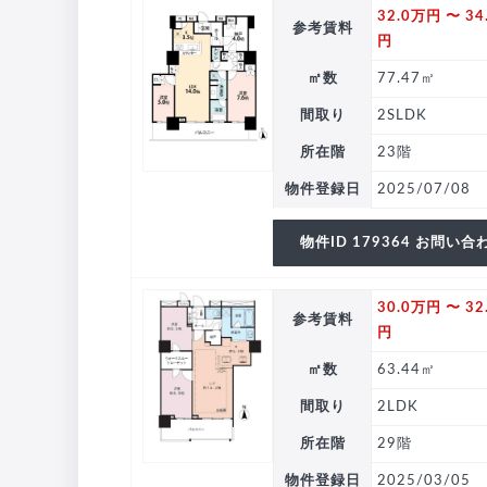
32.0万円 〜 34
参考賃料
円
㎡数
77.47㎡
間取り
2SLDK
所在階
23階
物件登録日
2025/07/08
物件ID 179364 お問い合
30.0万円 〜 32
参考賃料
円
㎡数
63.44㎡
間取り
2LDK
所在階
29階
物件登録日
2025/03/05