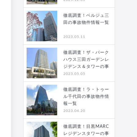
徹底調査！ベルジュ三
田の事故物件情報一覧
2023.05.11
徹底調査！ザ・パーク
ハウス三田ガーデンレ
ジデンス＆タワーの事
故…
2023.05.05
徹底調査！ラ・トゥー
ル千代田の事故物件情
報一覧
2023.04.20
徹底調査！目黒MARC
レジデンスタワーの事