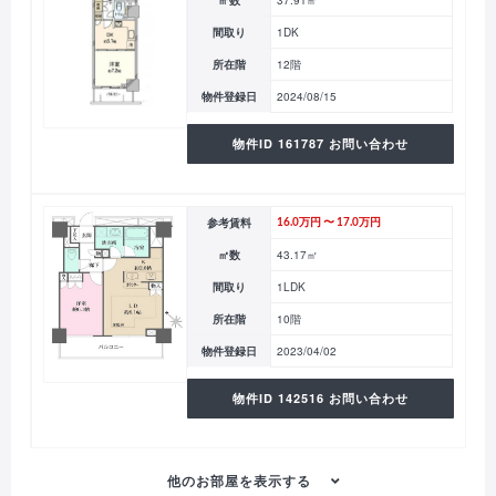
㎡数
37.91㎡
間取り
1DK
所在階
12階
物件登録日
2024/08/15
物件ID 161787 お問い合わせ
参考賃料
16.0万円 〜 17.0万円
㎡数
43.17㎡
間取り
1LDK
所在階
10階
物件登録日
2023/04/02
物件ID 142516 お問い合わせ