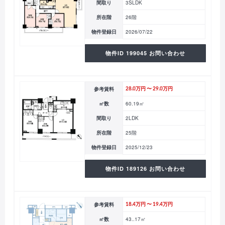
間取り
3SLDK
所在階
26階
物件登録日
2026/07/22
物件ID 199045 お問い合わせ
参考賃料
28.0万円 〜 29.0万円
㎡数
60.19㎡
間取り
2LDK
所在階
25階
物件登録日
2025/12/23
物件ID 189126 お問い合わせ
参考賃料
18.4万円 〜 19.4万円
㎡数
43..17㎡