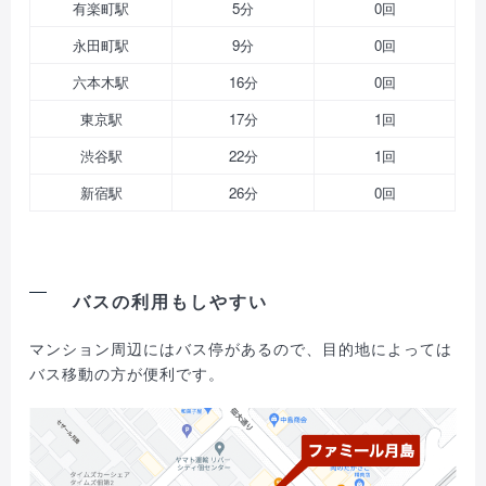
有楽町駅
5分
0回
永田町駅
9分
0回
六本木駅
16分
0回
東京駅
17分
1回
渋谷駅
22分
1回
新宿駅
26分
0回
バスの利用もしやすい
マンション周辺にはバス停があるので、目的地によっては
バス移動の方が便利です。