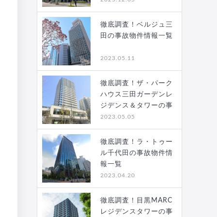
徹底調査！ベルジュ三
田の事故物件情報一覧
2023.05.11
徹底調査！ザ・パーク
ハウス三田ガーデンレ
ジデンス＆タワーの事
故…
2023.05.05
徹底調査！ラ・トゥー
ル千代田の事故物件情
報一覧
2023.04.20
徹底調査！目黒MARC
レジデンスタワーの事