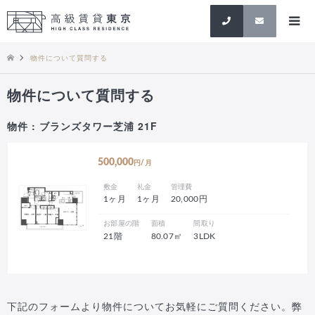
検索
物件について質問する
物件について質問する
物件 : ブランズタワー芝浦 21F
500,000
円/月
敷金
礼金
管理費
1ヶ月
1ヶ月
20,000円
お部屋の階
面積
間取り
21階
80.07㎡
3LDK
下記のフォームより物件についてお気軽にご質問ください。弊