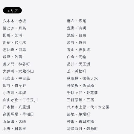
エリア
六本木・赤坂
麻布・広尾
勝どき・月島
豊洲・有明
田町・芝浦
池袋・目白
新宿・代々木
渋谷・原宿
恵比寿・目黒
青山・表参道
銀座・汐留
白金・高輪
虎ノ門・神谷町
品川・天王洲
大井町・武蔵小山
芝・浜松町
代官山・中目黒
秋葉原・御茶ノ水
四谷・市ヶ谷
神楽坂・飯田橋
小石川・本郷
千駄ヶ谷・外苑前
自由が丘・二子玉川
三軒茶屋・三宿
日本橋・八重洲
代々木上原・代々木公園
高田馬場・早稲田
築地・茅場町
五反田・大崎
神田・東日本橋
上野・日暮里
清澄白河・錦糸町