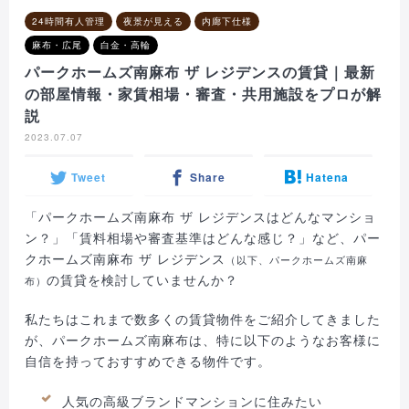
24時間有人管理
夜景が見える
内廊下仕様
麻布・広尾
白金・高輪
パークホームズ南麻布 ザ レジデンスの賃貸｜最新
の部屋情報・家賃相場・審査・共用施設をプロが解
説
2023.07.07
Tweet
Share
Hatena
「パークホームズ南麻布 ザ レジデンスはどんなマンショ
ン？」「賃料相場や審査基準はどんな感じ？」など、パー
クホームズ南麻布 ザ レジデンス
（以下、パークホームズ南麻
の賃貸を検討していませんか？
布）
私たちはこれまで数多くの賃貸物件をご紹介してきました
が、パークホームズ南麻布は、特に以下のようなお客様に
自信を持っておすすめできる物件です。
人気の高級ブランドマンションに住みたい