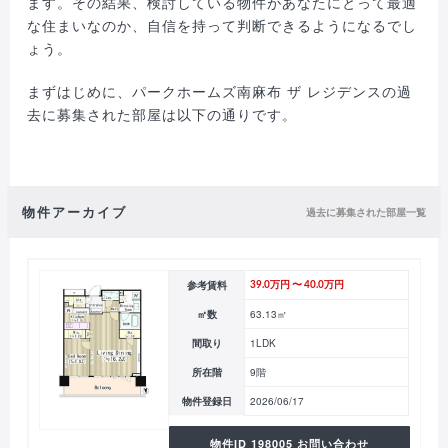
ます。その結果、検討している物件があなたにとって最適
な住まいなのか、自信を持って判断できるようになるでし
ょう。
まずはじめに、パークホームズ南麻布 ザ レジデンスの過
去に募集された部屋は以下の通りです。
物件アーカイブ
過去に募集された部屋一覧
参考賃料
39.0万円 〜 40.0万円
㎡数
63.13㎡
間取り
1LDK
所在階
9階
物件登録日
2026/06/17
物件ID 198005 お問い合わせ