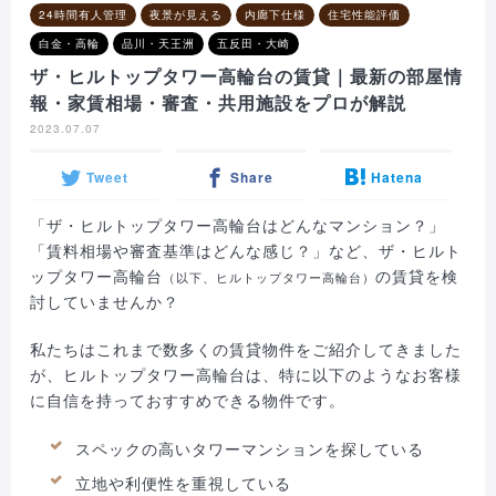
24時間有人管理
夜景が見える
内廊下仕様
住宅性能評価
白金・高輪
品川・天王洲
五反田・大崎
ザ・ヒルトップタワー高輪台の賃貸｜最新の部屋情
報・家賃相場・審査・共用施設をプロが解説
2023.07.07
Tweet
Share
Hatena
「ザ・ヒルトップタワー高輪台はどんなマンション？」
「賃料相場や審査基準はどんな感じ？」など、ザ・ヒルト
ップタワー高輪台
の賃貸を検
（以下、ヒルトップタワー高輪台）
討していませんか？
私たちはこれまで数多くの賃貸物件をご紹介してきました
が、ヒルトップタワー高輪台は、特に以下のようなお客様
に自信を持っておすすめできる物件です。
スペックの高いタワーマンションを探している
立地や利便性を重視している