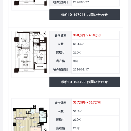
物件登録日
2026/05/27
物件ID 197046 お問い合わせ
参考賃料
38.0万円 〜 40.0万円
㎡数
66.44㎡
間取り
2LDK
所在階
9階
物件登録日
2026/03/17
物件ID 193490 お問い合わせ
参考賃料
35.7万円 〜 36.7万円
㎡数
58.2㎡
間取り
2LDK
所在階
20階