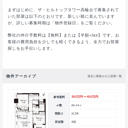
まずはじめに、ザ・ヒルトップタワー高輪台で募集されて
いた部屋は以下のとおりです。新しい順に並んでいます
が、詳しい募集時期は「物件登録日」をご覧ください。
弊社の仲介手数料は【無料】または【半額+tax】です。お
客様の費用負担を少しでも軽くできるよう、全力でお部屋
探しをお手伝いします。
物件アーカイブ
過去に募集された部屋一覧
参考賃料
38.0万円 〜 40.0万円
㎡数
66.44㎡
間取り
2LDK
所在階
9階