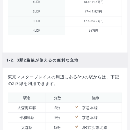
1LDK
13.8~14.5万円
2LDK
17~17.5万円
3LDK
17.5~24.9万円
4LDK
34万円
1-2. 3駅2路線が使えるの便利な立地
東京マスタープレイスの周辺にある3つの駅からは、下記
の2路線を利用できます。
駅名
分数
路線
大森海岸駅
5分
京急本線
平和島駅
9分
京急本線
大森駅
12分
JR京浜東北線