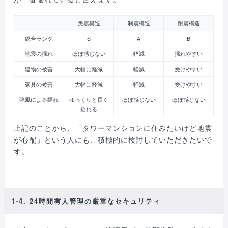
免震構造
制震構造
耐震構造
総合ランク
S
A
B
地震の揺れ
ほぼ感じない
軽減
揺れやすい
建物の被害
大幅に軽減
軽減
受けやすい
家具の被害
大幅に軽減
軽減
受けやすい
強風による揺れ
ゆっくりと長く
ほぼ感じない
ほぼ感じない
揺れる
上記のことから、「タワーマンションに住みたいけど地震
が心配」という人にも、積極的に検討していただきたいで
す。
1-4. 24時間有人管理の厳重なセキュリティ