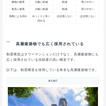
建物の被害
大幅に軽減
軽減
受けやすい
家具に被害
大幅に軽減
軽減
受けやすい
強風による揺れ
ゆっくりと長く
ほぼ感じない
ほぼ感じない
揺れる
高層建築物でも広く採用されている
制震構造はタワーマンションだけでなく、高層建築物にも
広く採用されている信頼度の高い構造です。
以下は、制震構造を採用している有名な高層建築物です。
東京都庁