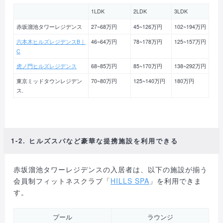
1LDK
2LDK
3LDK
赤坂溜池タワーレジデンス
27~68万円
45~126万円
102~194万円
六本木ヒルズレジデンスB｜
46~64万円
78~178万円
125~157万円
C
虎ノ門ヒルズレジデンス
68~85万円
85~170万円
138~292万円
東京ミッドタウンレジデン
70~80万円
125~140万円
180万円
ス.
1-2. ヒルズスパなど豪華な提携施設を利用できる
赤坂溜池タワーレジデンスの入居者は、以下の施設が揃う
会員制フィットネスクラブ「
HILLS SPA
」を利用できま
す。
プール
ラウンジ