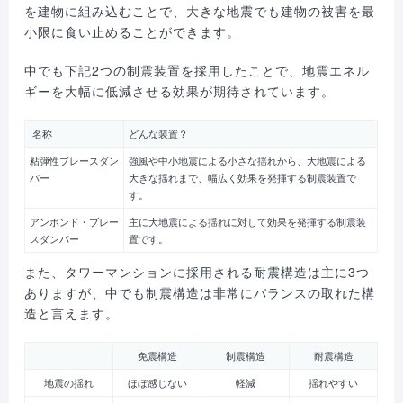
を建物に組み込むことで、大きな地震でも建物の被害を最
小限に食い止めることができます。
中でも下記2つの制震装置を採用したことで、地震エネル
ギーを大幅に低減させる効果が期待されています。
名称
どんな装置？
粘弾性ブレースダン
強風や中小地震による小さな揺れから、大地震による
パー
大きな揺れまで、幅広く効果を発揮する制震装置で
す。
アンボンド・ブレー
主に大地震による揺れに対して効果を発揮する制震装
スダンパー
置です。
また、タワーマンションに採用される耐震構造は主に3つ
ありますが、中でも制震構造は非常にバランスの取れた構
造と言えます。
免震構造
制震構造
耐震構造
地震の揺れ
ほぼ感じない
軽減
揺れやすい