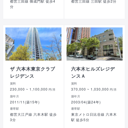
都営三田線 御成門駅 徒歩4
都営三田線 三田駅 徒歩2分
分
ザ 六本木東京クラブ
六本木ヒルズレジデ
レジデンス
ンスＡ
賃料
賃料
230,000
~ 1,100,000
370,000
~ 1,030,000
円/月
円/月
築年月
築年月
2011/11(築15年)
2003/04(築24年)
最寄駅
最寄駅
都営大江戸線 六本木駅 徒歩
東京メトロ日比谷線 六本木
3分
駅 徒歩5分