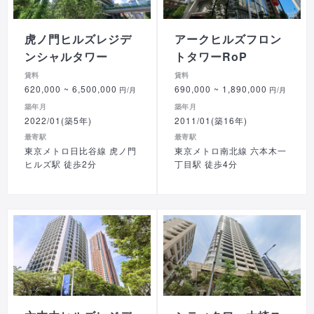
虎ノ門ヒルズレジデ
アークヒルズフロン
ンシャルタワー
トタワーRoP
賃料
賃料
620,000
~ 6,500,000
690,000
~ 1,890,000
円/月
円/月
築年月
築年月
2022/01(築5年)
2011/01(築16年)
最寄駅
最寄駅
東京メトロ日比谷線 虎ノ門
東京メトロ南北線 六本木一
ヒルズ駅 徒歩2分
丁目駅 徒歩4分