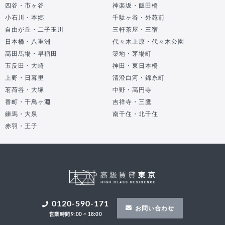
四谷・市ヶ谷
神楽坂・飯田橋
小石川・本郷
千駄ヶ谷・外苑前
自由が丘・二子玉川
三軒茶屋・三宿
日本橋・八重洲
代々木上原・代々木公園
高田馬場・早稲田
築地・茅場町
五反田・大崎
神田・東日本橋
上野・日暮里
清澄白河・錦糸町
茗荷谷・大塚
中野・高円寺
番町・千鳥ヶ淵
吉祥寺・三鷹
練馬・大泉
南千住・北千住
赤羽・王子
0120-590-171
お問い合わせ
営業時間 9:00 ~ 18:00