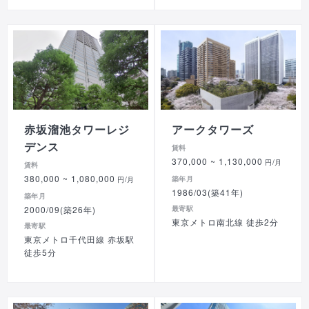
赤坂溜池タワーレジ
アークタワーズ
デンス
賃料
370,000
~ 1,130,000
円/月
賃料
380,000
~ 1,080,000
築年月
円/月
1986/03(築41年)
築年月
2000/09(築26年)
最寄駅
東京メトロ南北線 徒歩2分
最寄駅
東京メトロ千代田線 赤坂駅
徒歩5分