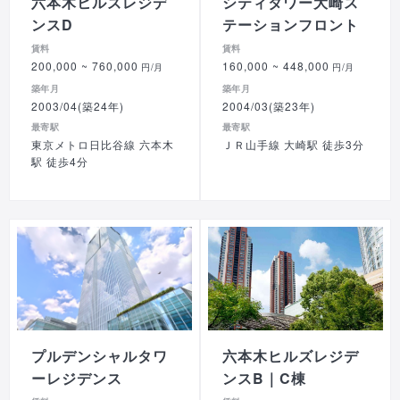
六本木ヒルズレジデ
シティタワー大崎ス
ンスD
テーションフロント
賃料
賃料
200,000
~ 760,000
160,000
~ 448,000
円/月
円/月
築年月
築年月
2003/04(築24年)
2004/03(築23年)
最寄駅
最寄駅
東京メトロ日比谷線 六本木
ＪＲ山手線 大崎駅 徒歩3分
駅 徒歩4分
プルデンシャルタワ
六本木ヒルズレジデ
ーレジデンス
ンスB｜C棟