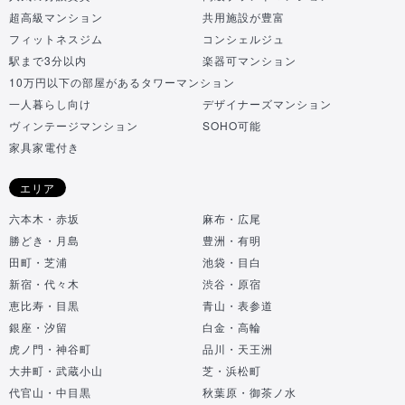
超高級マンション
共用施設が豊富
フィットネスジム
コンシェルジュ
駅まで3分以内
楽器可マンション
10万円以下の部屋があるタワーマンション
一人暮らし向け
デザイナーズマンション
ヴィンテージマンション
SOHO可能
家具家電付き
エリア
六本木・赤坂
麻布・広尾
勝どき・月島
豊洲・有明
田町・芝浦
池袋・目白
新宿・代々木
渋谷・原宿
恵比寿・目黒
青山・表参道
銀座・汐留
白金・高輪
虎ノ門・神谷町
品川・天王洲
大井町・武蔵小山
芝・浜松町
代官山・中目黒
秋葉原・御茶ノ水