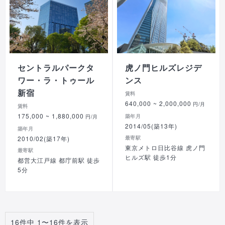
セントラルパークタ
虎ノ門ヒルズレジデ
ワー・ラ・トゥール
ンス
新宿
賃料
640,000
~ 2,000,000
円/月
賃料
175,000
~ 1,880,000
築年月
円/月
2014/05(築13年)
築年月
2010/02(築17年)
最寄駅
東京メトロ日比谷線 虎ノ門
最寄駅
ヒルズ駅 徒歩1分
都営大江戸線 都庁前駅 徒歩
5分
16件中 1〜16件を表示