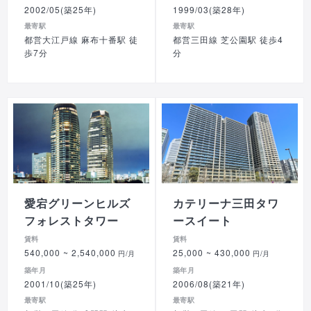
2002/05(築25年)
1999/03(築28年)
最寄駅
最寄駅
都営大江戸線 麻布十番駅 徒
都営三田線 芝公園駅 徒歩4
歩7分
分
愛宕グリーンヒルズ
カテリーナ三田タワ
フォレストタワー
ースイート
賃料
賃料
540,000
~ 2,540,000
25,000
~ 430,000
円/月
円/月
築年月
築年月
2001/10(築25年)
2006/08(築21年)
最寄駅
最寄駅