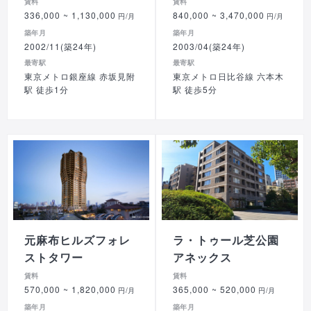
賃料
賃料
336,000
~ 1,130,000
840,000
~ 3,470,000
円/月
円/月
築年月
築年月
2002/11(築24年)
2003/04(築24年)
最寄駅
最寄駅
東京メトロ銀座線 赤坂見附
東京メトロ日比谷線 六本木
駅 徒歩1分
駅 徒歩5分
元麻布ヒルズフォレ
ラ・トゥール芝公園
ストタワー
アネックス
賃料
賃料
570,000
~ 1,820,000
365,000
~ 520,000
円/月
円/月
築年月
築年月