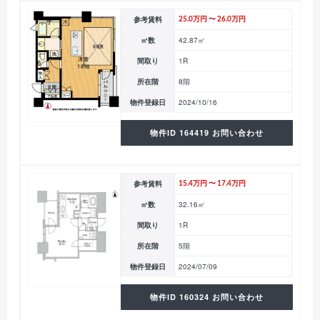
参考賃料
25.0万円 〜 26.0万円
㎡数
42.87㎡
間取り
1R
所在階
8階
物件登録日
2024/10/16
物件ID 164419 お問い合わせ
参考賃料
15.4万円 〜 17.4万円
㎡数
32.16㎡
間取り
1R
所在階
5階
物件登録日
2024/07/09
物件ID 160324 お問い合わせ