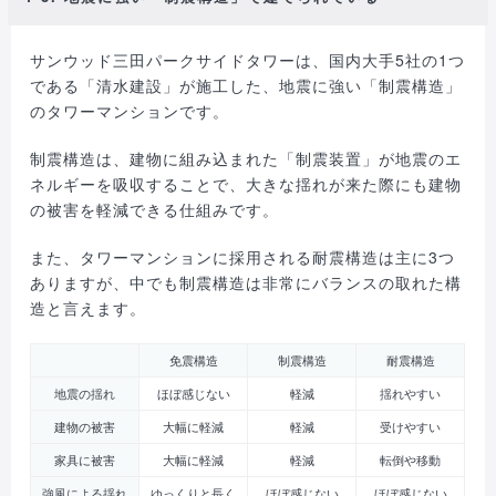
サンウッド三田パークサイドタワーは、国内大手5社の1つ
である「清水建設」が施工した、地震に強い「制震構造」
のタワーマンションです。
制震構造は、建物に組み込まれた「制震装置」が地震のエ
ネルギーを吸収することで、大きな揺れが来た際にも建物
の被害を軽減できる仕組みです。
また、タワーマンションに採用される耐震構造は主に3つ
ありますが、中でも制震構造は非常にバランスの取れた構
造と言えます。
免震構造
制震構造
耐震構造
地震の揺れ
ほぼ感じない
軽減
揺れやすい
建物の被害
大幅に軽減
軽減
受けやすい
家具に被害
大幅に軽減
軽減
転倒や移動
強風による揺れ
ゆっくりと長く
ほぼ感じない
ほぼ感じない