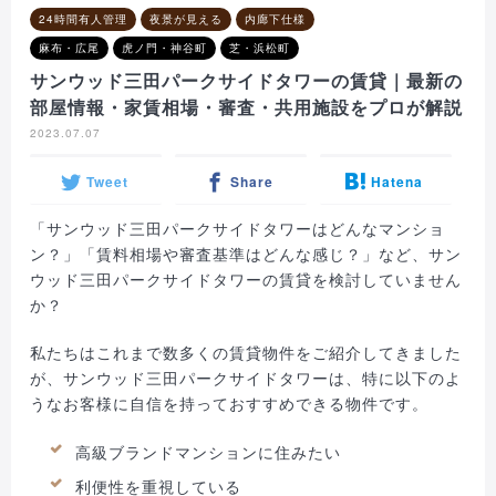
24時間有人管理
夜景が見える
内廊下仕様
麻布・広尾
虎ノ門・神谷町
芝・浜松町
サンウッド三田パークサイドタワーの賃貸｜最新の
部屋情報・家賃相場・審査・共用施設をプロが解説
2023.07.07
Tweet
Share
Hatena
「サンウッド三田パークサイドタワーはどんなマンショ
ン？」「賃料相場や審査基準はどんな感じ？」など、サン
ウッド三田パークサイドタワーの賃貸を検討していません
か？
私たちはこれまで数多くの賃貸物件をご紹介してきました
が、サンウッド三田パークサイドタワーは、特に以下のよ
うなお客様に自信を持っておすすめできる物件です。
高級ブランドマンションに住みたい
利便性を重視している