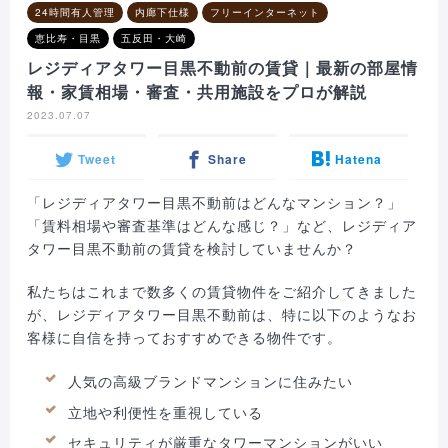
24時間有人管理
内廊下仕様
フリーインターネット
恵比寿・目黒
五反田・大崎
レジディアタワー目黒不動前の賃貸｜最新の部屋情
報・家賃相場・審査・共用施設をプロが解説
2023.07.07
Tweet
Share
Hatena
「レジディアタワー目黒不動前はどんなマンション？」
「賃料相場や審査基準はどんな感じ？」など、レジディア
タワー目黒不動前の賃貸を検討していませんか？
私たちはこれまで数多くの賃貸物件をご紹介してきました
が、レジディアタワー目黒不動前は、特に以下のようなお
客様に自信を持っておすすめできる物件です。
人気の高級ブランドマンションに住みたい
立地や利便性を重視している
セキュリティが厳重なタワーマンションがいい