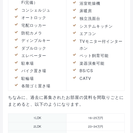
Fi完備）
浴室乾燥機
コンシェルジュ
床暖房
オートロック
独立洗面台
宅配ロッカー
システムキッチン
防犯カメラ
エアコン
ディンプルキー
TVモニター付インター
ダブルロック
ホン
エレベーター
ペット飼育可能
駐車場
楽器演奏可能
バイク置き場
BS/CS
駐輪場
CATV
各階ゴミ置き場
ちなみに、過去に募集されたお部屋の賃料を間取りごとに
まとめると、以下のようになります。
1LDK
16~25万円
2LDK
23~34万円