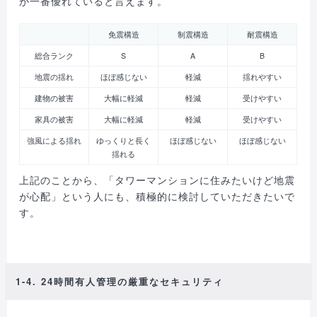
が一番優れていると言えます。
免震構造
制震構造
耐震構造
総合ランク
S
A
B
地震の揺れ
ほぼ感じない
軽減
揺れやすい
建物の被害
大幅に軽減
軽減
受けやすい
家具の被害
大幅に軽減
軽減
受けやすい
強風による揺れ
ゆっくりと長く
ほぼ感じない
ほぼ感じない
揺れる
上記のことから、「タワーマンションに住みたいけど地震
が心配」という人にも、積極的に検討していただきたいで
す。
1-4. 24時間有人管理の厳重なセキュリティ