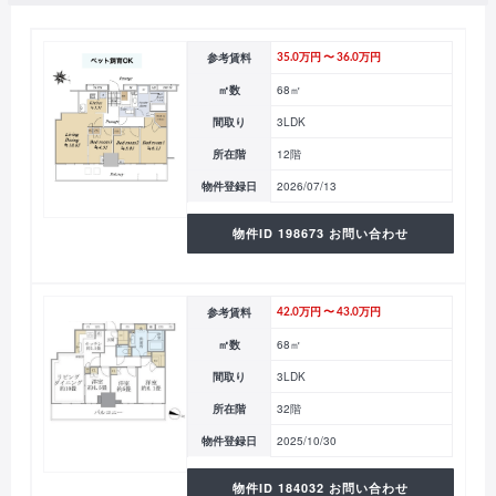
参考賃料
35.0万円 〜 36.0万円
㎡数
68㎡
間取り
3LDK
所在階
12階
物件登録日
2026/07/13
物件ID 198673 お問い合わせ
参考賃料
42.0万円 〜 43.0万円
㎡数
68㎡
間取り
3LDK
所在階
32階
物件登録日
2025/10/30
物件ID 184032 お問い合わせ