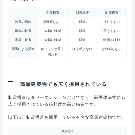
免震構造
制震構造
耐震構造
地震の揺れ
ほぼ感じない
軽減
揺れやすい
建物の被害
大幅に軽減
軽減
受けやすい
家具に被害
大幅に軽減
軽減
転倒や移動
強風による揺れ
ゆっくりと長く
ほぼ感じない
ほぼ感じない
揺れる
高層建築物でも広く採用されている
制震構造はタワーマンションだけでなく、高層建築物にも
広く採用されている信頼度の高い構造です。
以下は、制震構造を採用している有名な高層建築物です。
東京都庁