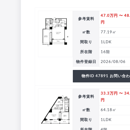
47.0万円 〜 48
参考賃料
円
㎡数
77.19㎡
間取り
1LDK
所在階
16階
物件登録日
2026/08/06
物件ID 47891 お問い合
33.3万円 〜 34
参考賃料
円
㎡数
64.18㎡
間取り
1LDK
所在階
4階