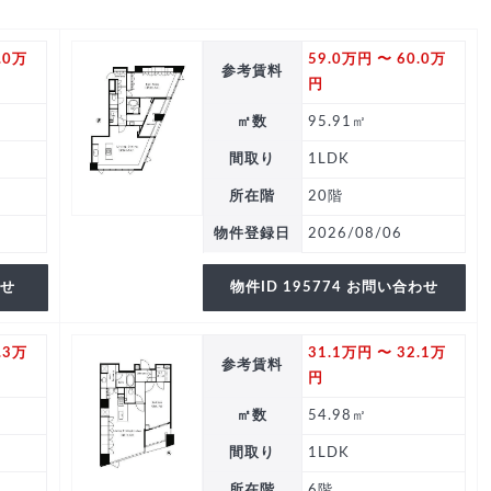
.0万
59.0万円 〜 60.0万
参考賃料
円
㎡数
95.91㎡
間取り
1LDK
所在階
20階
物件登録日
2026/08/06
わせ
物件ID 195774 お問い合わせ
.3万
31.1万円 〜 32.1万
参考賃料
円
㎡数
54.98㎡
間取り
1LDK
所在階
6階