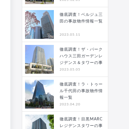
徹底調査！ベルジュ三
田の事故物件情報一覧
2023.05.11
徹底調査！ザ・パーク
ハウス三田ガーデンレ
ジデンス＆タワーの事
故…
2023.05.05
徹底調査！ラ・トゥー
ル千代田の事故物件情
報一覧
2023.04.20
徹底調査！目黒MARC
レジデンスタワーの事