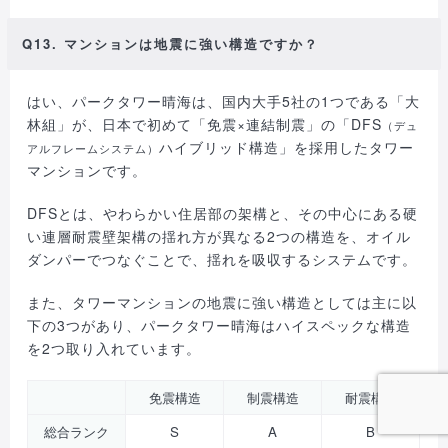
Q13. マンションは地震に強い構造ですか？
はい、パークタワー晴海は、国内大手5社の1つである「大
林組」が、日本で初めて「免震×連結制震」の「DFS
（デュ
ハイブリッド構造」を採用したタワー
アルフレームシステム）
マンションです。
DFSとは、やわらかい住居部の架構と、その中心にある硬
い連層耐震壁架構の揺れ方が異なる2つの構造を、オイル
ダンパーでつなぐことで、揺れを吸収するシステムです。
また、タワーマンションの地震に強い構造としては主に以
下の3つがあり、パークタワー晴海はハイスペックな構造
を2つ取り入れています。
免震構造
制震構造
耐震構造
総合ランク
S
A
B