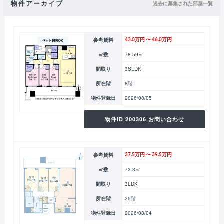
物件アーカイブ
過去に募集された部屋一覧
参考賃料
43.0万円 〜 46.0万円
㎡数
78.59㎡
間取り
3SLDK
所在階
8階
物件登録日
2026/08/05
物件ID 200306 お問い合わせ
参考賃料
37.5万円 〜 39.5万円
㎡数
73.3㎡
間取り
3LDK
所在階
25階
物件登録日
2026/08/04