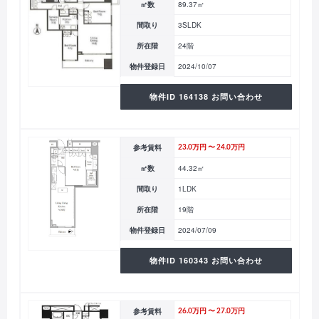
㎡数
89.37㎡
間取り
3SLDK
所在階
24階
物件登録日
2024/10/07
物件ID 164138 お問い合わせ
参考賃料
23.0万円 〜 24.0万円
㎡数
44.32㎡
間取り
1LDK
所在階
19階
物件登録日
2024/07/09
物件ID 160343 お問い合わせ
参考賃料
26.0万円 〜 27.0万円