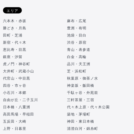
エリア
六本木・赤坂
麻布・広尾
勝どき・月島
豊洲・有明
田町・芝浦
池袋・目白
新宿・代々木
渋谷・原宿
恵比寿・目黒
青山・表参道
銀座・汐留
白金・高輪
虎ノ門・神谷町
品川・天王洲
大井町・武蔵小山
芝・浜松町
代官山・中目黒
秋葉原・御茶ノ水
四谷・市ヶ谷
神楽坂・飯田橋
小石川・本郷
千駄ヶ谷・外苑前
自由が丘・二子玉川
三軒茶屋・三宿
日本橋・八重洲
代々木上原・代々木公園
高田馬場・早稲田
築地・茅場町
五反田・大崎
神田・東日本橋
上野・日暮里
清澄白河・錦糸町