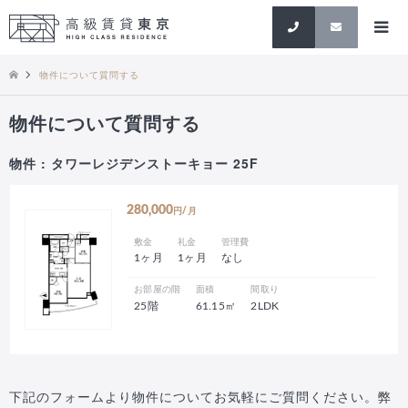
検索
物件について質問する
物件について質問する
物件 : タワーレジデンストーキョー 25F
280,000
円/月
敷金
礼金
管理費
1ヶ月
1ヶ月
なし
お部屋の階
面積
間取り
25階
61.15㎡
2LDK
下記のフォームより物件についてお気軽にご質問ください。弊