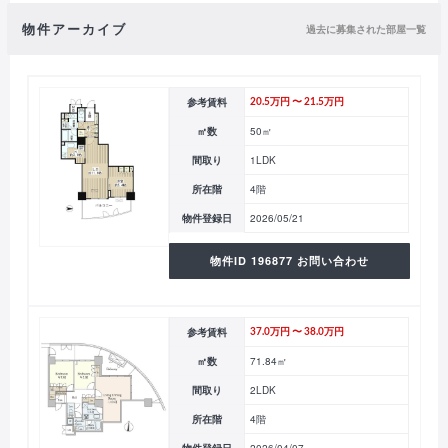
物件アーカイブ
過去に募集された部屋一覧
参考賃料
20.5万円 〜 21.5万円
㎡数
50㎡
間取り
1LDK
所在階
4階
物件登録日
2026/05/21
物件ID 196877 お問い合わせ
参考賃料
37.0万円 〜 38.0万円
㎡数
71.84㎡
間取り
2LDK
所在階
4階
物件登録日
2026/04/07