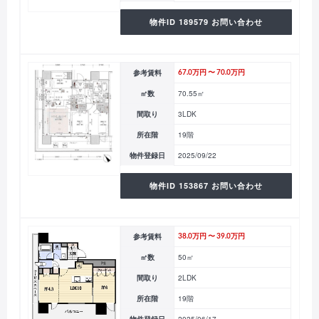
物件ID 189579 お問い合わせ
参考賃料
67.0万円 〜 70.0万円
㎡数
70.55㎡
間取り
3LDK
所在階
19階
物件登録日
2025/09/22
物件ID 153867 お問い合わせ
参考賃料
38.0万円 〜 39.0万円
㎡数
50㎡
間取り
2LDK
所在階
19階
物件登録日
2025/06/17