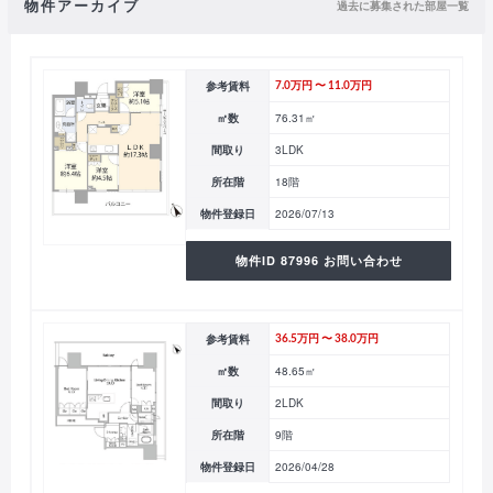
物件アーカイブ
過去に募集された部屋一覧
参考賃料
7.0万円 〜 11.0万円
㎡数
76.31㎡
間取り
3LDK
所在階
18階
物件登録日
2026/07/13
物件ID 87996 お問い合わせ
参考賃料
36.5万円 〜 38.0万円
㎡数
48.65㎡
間取り
2LDK
所在階
9階
物件登録日
2026/04/28