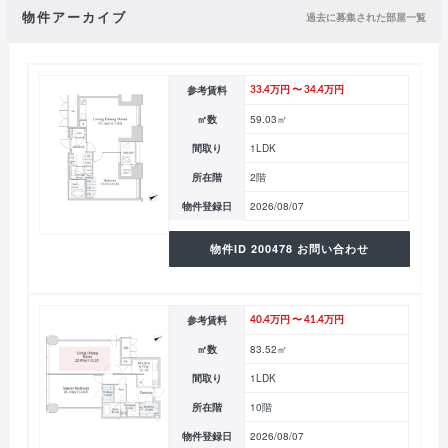
物件アーカイブ
過去に募集された部屋一覧
参考賃料
33.4万円 〜 34.4万円
㎡数
59.03㎡
間取り
1LDK
所在階
2階
物件登録日
2026/08/07
物件ID 200478 お問い合わせ
参考賃料
40.4万円 〜 41.4万円
㎡数
83.52㎡
間取り
1LDK
所在階
10階
物件登録日
2026/08/07