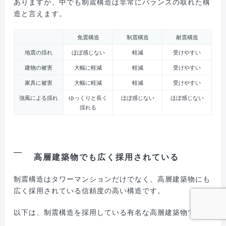
ありますが、中でも制震構造は非常にバランスの取れた構
造と言えます。
免震構造
制震構造
耐震構造
地震の揺れ
ほぼ感じない
軽減
受けやすい
建物の被害
大幅に軽減
軽減
受けやすい
家具に被害
大幅に軽減
軽減
受けやすい
強風による揺れ
ゆっくりと長く
ほぼ感じない
ほぼ感じない
揺れる
高層建築物でも広く採用されている
制震構造はタワーマンションだけでなく、高層建築物にも
広く採用されている信頼度の高い構造です。
以下は、制震構造を採用している有名な高層建築物です。