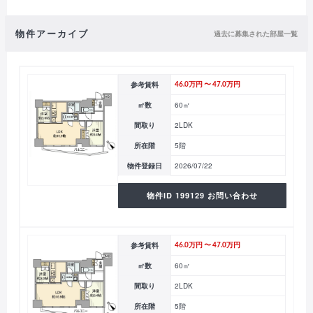
物件アーカイブ
過去に募集された部屋一覧
参考賃料
46.0万円 〜 47.0万円
㎡数
60㎡
間取り
2LDK
所在階
5階
物件登録日
2026/07/22
物件ID 199129 お問い合わせ
参考賃料
46.0万円 〜 47.0万円
㎡数
60㎡
間取り
2LDK
所在階
5階