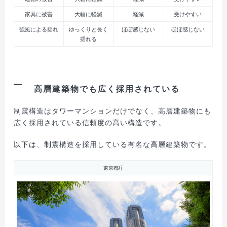
家具に被害
大幅に軽減
軽減
受けやすい
強風による揺れ
ゆっくりと長く
ほぼ感じない
ほぼ感じない
揺れる
高層建築物でも広く採用されている
制震構造はタワーマンションだけでなく、高層建築物にも
広く採用されている信頼度の高い構造です。
以下は、制震構造を採用している有名な高層建築物です。
東京都庁