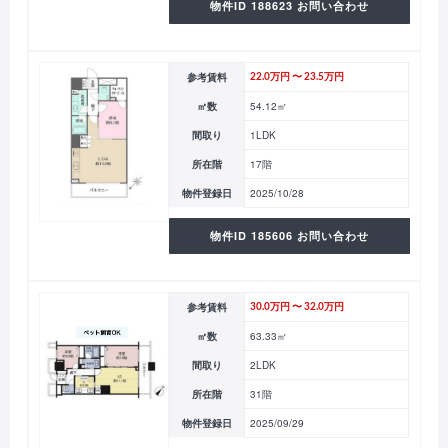
物件ID 188623 お問い合わせ
参考賃料
22.0万円 〜 23.5万円
㎡数
54.12㎡
間取り
1LDK
所在階
17階
物件登録日
2025/10/28
物件ID 185606 お問い合わせ
参考賃料
30.0万円 〜 32.0万円
㎡数
63.33㎡
間取り
2LDK
所在階
31階
物件登録日
2025/09/29