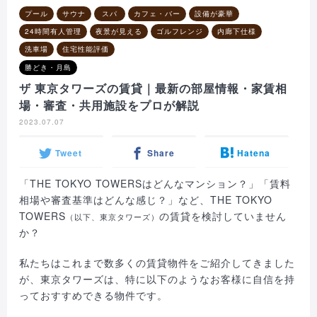
プール
サウナ
スパ
カフェ・バー
設備が豪華
24時間有人管理
夜景が見える
ゴルフレンジ
内廊下仕様
洗車場
住宅性能評価
勝どき・月島
ザ 東京タワーズの賃貸｜最新の部屋情報・家賃相
場・審査・共用施設をプロが解説
2023.07.07
Tweet
Share
Hatena
「THE TOKYO TOWERSはどんなマンション？」「賃料
相場や審査基準はどんな感じ？」など、THE TOKYO
TOWERS
の賃貸を検討していません
（以下、東京タワーズ）
か？
私たちはこれまで数多くの賃貸物件をご紹介してきました
が、東京タワーズは、特に以下のようなお客様に自信を持
っておすすめできる物件です。