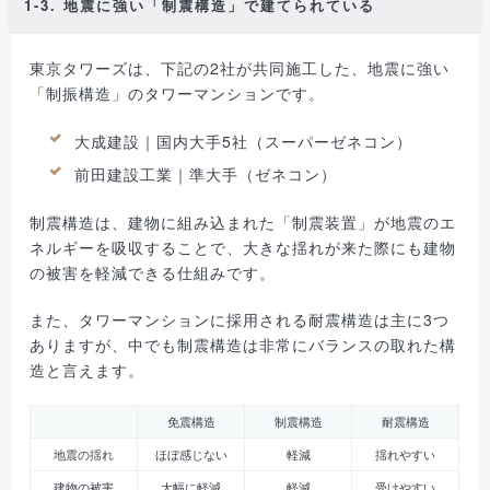
1-3. 地震に強い「制震構造」で建てられている
東京タワーズは、下記の2社が共同施工した、地震に強い
「制振構造」のタワーマンションです。
大成建設｜国内大手5社（スーパーゼネコン）
前田建設工業｜準大手（ゼネコン）
制震構造は、建物に組み込まれた「制震装置」が地震のエ
ネルギーを吸収することで、大きな揺れが来た際にも建物
の被害を軽減できる仕組みです。
また、タワーマンションに採用される耐震構造は主に3つ
ありますが、中でも制震構造は非常にバランスの取れた構
造と言えます。
免震構造
制震構造
耐震構造
地震の揺れ
ほぼ感じない
軽減
揺れやすい
建物の被害
大幅に軽減
軽減
受けやすい