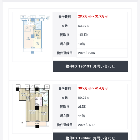
参考賃料
29.9万円 〜 31.9万円
㎡数
63.07㎡
間取り
1SLDK
所在階
10階
物件登録日
2026/03/06
物件ID 193191 お問い合わせ
参考賃料
38.9万円 〜 41.4万円
㎡数
80.23㎡
間取り
2LDK
所在階
44階
物件登録日
2026/01/17
物件ID 190666 お問い合わせ