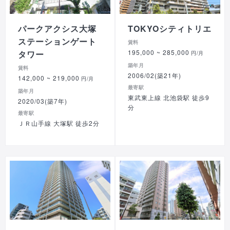
パークアクシス大塚
TOKYOシティトリエ
ステーションゲート
賃料
195,000
~ 285,000
タワー
円/月
築年月
賃料
2006/02(築21年)
142,000
~ 219,000
円/月
最寄駅
築年月
東武東上線 北池袋駅 徒歩9
2020/03(築7年)
分
最寄駅
ＪＲ山手線 大塚駅 徒歩2分