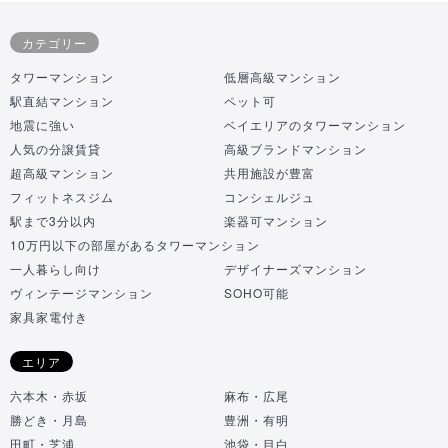
カテゴリー
タワーマンション
低層高級マンション
駅直結マンション
ペット可
地震に強い
ベイエリアのタワーマンション
人気の分譲賃貸
高級ブランドマンション
超高級マンション
共用施設が豊富
フィットネスジム
コンシェルジュ
駅まで3分以内
楽器可マンション
10万円以下の部屋があるタワーマンション
一人暮らし向け
デザイナーズマンション
ヴィンテージマンション
SOHO可能
家具家電付き
エリア
六本木・赤坂
麻布・広尾
勝どき・月島
豊洲・有明
田町・芝浦
池袋・目白