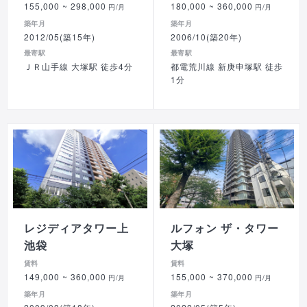
155,000
~ 298,000
180,000
~ 360,000
円/月
円/月
築年月
築年月
2012/05(築15年)
2006/10(築20年)
最寄駅
最寄駅
ＪＲ山手線 大塚駅 徒歩4分
都電荒川線 新庚申塚駅 徒歩
1分
レジディアタワー上
ルフォン ザ・タワー
池袋
大塚
賃料
賃料
149,000
~ 360,000
155,000
~ 370,000
円/月
円/月
築年月
築年月