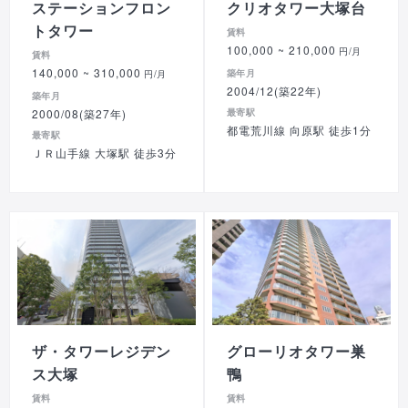
ステーションフロン
クリオタワー大塚台
トタワー
賃料
100,000
~ 210,000
円/月
賃料
140,000
~ 310,000
築年月
円/月
2004/12(築22年)
築年月
2000/08(築27年)
最寄駅
都電荒川線 向原駅 徒歩1分
最寄駅
ＪＲ山手線 大塚駅 徒歩3分
ザ・タワーレジデン
グローリオタワー巣
ス大塚
鴨
賃料
賃料