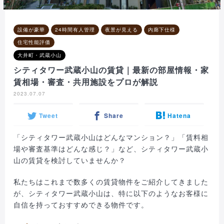
設備が豪華
24時間有人管理
夜景が見える
内廊下仕様
住宅性能評価
大井町・武蔵小山
シティタワー武蔵小山の賃貸｜最新の部屋情報・家
賃相場・審査・共用施設をプロが解説
2023.07.07
Tweet
Share
Hatena
「シティタワー武蔵小山はどんなマンション？」「賃料相
場や審査基準はどんな感じ？」など、シティタワー武蔵小
山の賃貸を検討していませんか？
私たちはこれまで数多くの賃貸物件をご紹介してきました
が、シティタワー武蔵小山は、特に以下のようなお客様に
自信を持っておすすめできる物件です。