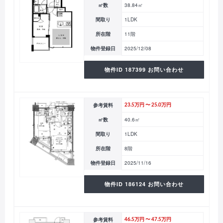
㎡数
38.84㎡
間取り
1LDK
所在階
11階
物件登録日
2025/12/08
物件ID 187399 お問い合わせ
参考賃料
23.5万円 〜 25.0万円
㎡数
40.6㎡
間取り
1LDK
所在階
8階
物件登録日
2025/11/16
物件ID 186124 お問い合わせ
参考賃料
46.5万円 〜 47.5万円