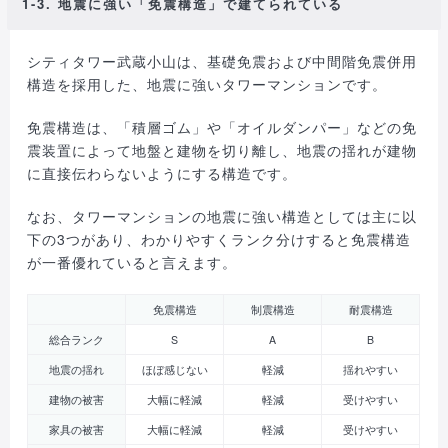
1-3. 地震に強い「免震構造」で建てられている
シティタワー武蔵小山は、基礎免震および中間階免震併用
構造を採用した、地震に強いタワーマンションです。
免震構造は、「積層ゴム」や「オイルダンパー」などの免
震装置によって地盤と建物を切り離し、地震の揺れが建物
に直接伝わらないようにする構造です。
なお、タワーマンションの地震に強い構造としては主に以
下の3つがあり、わかりやすくランク分けすると免震構造
が一番優れていると言えます。
免震構造
制震構造
耐震構造
総合ランク
S
A
B
地震の揺れ
ほぼ感じない
軽減
揺れやすい
建物の被害
大幅に軽減
軽減
受けやすい
家具の被害
大幅に軽減
軽減
受けやすい