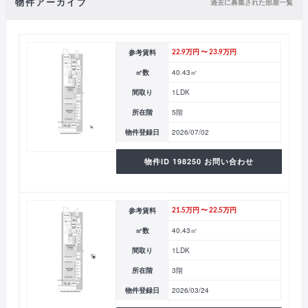
物件アーカイブ
過去に募集された部屋一覧
参考賃料
22.9万円 〜 23.9万円
㎡数
40.43㎡
間取り
1LDK
所在階
5階
物件登録日
2026/07/02
物件ID 198250 お問い合わせ
参考賃料
21.5万円 〜 22.5万円
㎡数
40.43㎡
間取り
1LDK
所在階
3階
物件登録日
2026/03/24