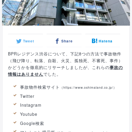
Tweet
Share
Hatena
BPRレジデンス渋谷について、下記8つの方法で事故物件
（飛び降り、転落、自殺、火災、孤独死、不審死、事件）
かどうかを徹底的にリサーチしましたが、これらの
事故の
情報はありません
でした。
事故物件検索サイト
（
https://www.oshimaland.co.jp/
）
Twitter
Instagram
Youtube
Google検索