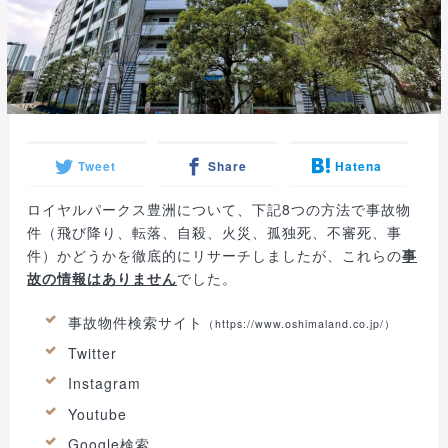
Tweet
Share
Hatena
ロイヤルパークス豊洲について、下記8つの方法で事故物
件（飛び降り、転落、自殺、火災、孤独死、不審死、事
件）かどうかを徹底的にリサーチしましたが、これらの
事
故の情報はありません
でした。
事故物件検索サイト
（
https://www.oshimaland.co.jp/
）
Twitter
Instagram
Youtube
Google検索