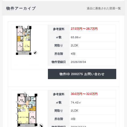
物件アーカイブ
過去に募集された部屋一覧
参考賃料
27.0万円 〜 28.7万円
㎡数
65.86㎡
間取り
2LDK
所在階
4階
物件登録日
2026/08/04
物件ID 200275 お問い合わせ
参考賃料
30.0万円 〜 32.0万円
㎡数
74.42㎡
間取り
2LDK
所在階
3階