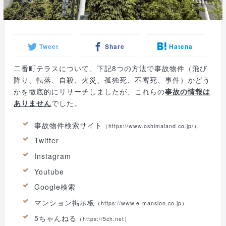
Tweet
Share
Hatena
二番町テラスについて、下記8つの方法で事故物件（飛び
降り、転落、自殺、火災、孤独死、不審死、事件）かどう
かを徹底的にリサーチしましたが、これらの
事故の情報は
ありません
でした。
事故物件検索サイト
（
https://www.oshimaland.co.jp/
）
Twitter
Instagram
Youtube
Google検索
マンション掲示板
（https://www.e-mansion.co.jp）
5ちゃんねる
（https://5ch.net）