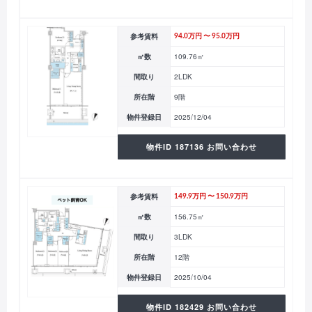
参考賃料
94.0万円 〜 95.0万円
㎡数
109.76㎡
間取り
2LDK
所在階
9階
物件登録日
2025/12/04
物件ID 187136 お問い合わせ
参考賃料
149.9万円 〜 150.9万円
㎡数
156.75㎡
間取り
3LDK
所在階
12階
物件登録日
2025/10/04
物件ID 182429 お問い合わせ