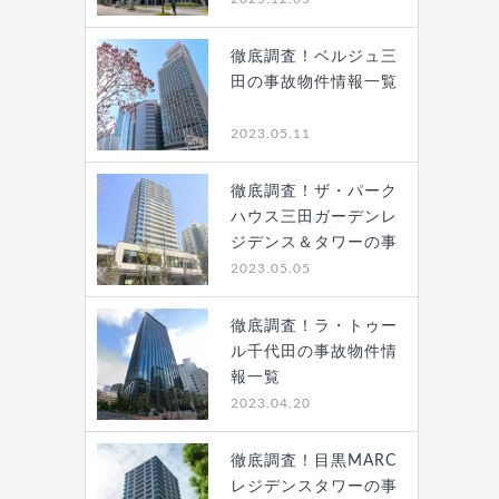
徹底調査！ベルジュ三
田の事故物件情報一覧
2023.05.11
徹底調査！ザ・パーク
ハウス三田ガーデンレ
ジデンス＆タワーの事
故…
2023.05.05
徹底調査！ラ・トゥー
ル千代田の事故物件情
報一覧
2023.04.20
徹底調査！目黒MARC
レジデンスタワーの事