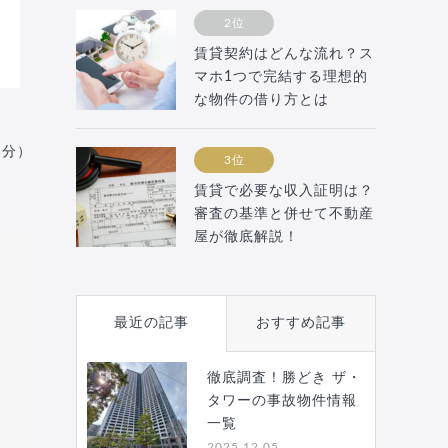
2位
賃貸契約はどんな流れ？ス
マホ1つで完結する理想的
な物件の借り方とは
月分）
3位
賃貸で必要な収入証明は？
審査の基準と併せて不動産
屋が徹底解説！
最近の記事
おすすめ記事
徹底調査！勝どき ザ・
タワーの事故物件情報
一覧
2025.12.05