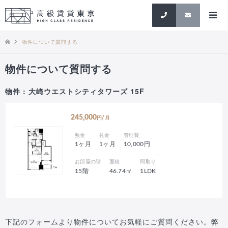
検索
物件について質問する
物件について質問する
物件 : 大崎ウエストシティタワーズ 15F
245,000
円/月
敷金
礼金
管理費
1ヶ月
1ヶ月
10,000円
お部屋の階
面積
間取り
15階
46.74㎡
1LDK
下記のフォームより物件についてお気軽にご質問ください。弊