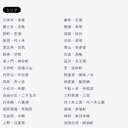
エリア
六本木・赤坂
麻布・広尾
勝どき・月島
豊洲・有明
田町・芝浦
池袋・目白
新宿・代々木
渋谷・原宿
恵比寿・目黒
青山・表参道
銀座・汐留
白金・高輪
虎ノ門・神谷町
品川・天王洲
大井町・武蔵小山
芝・浜松町
代官山・中目黒
秋葉原・御茶ノ水
四谷・市ヶ谷
神楽坂・飯田橋
小石川・本郷
千駄ヶ谷・外苑前
自由が丘・二子玉川
三軒茶屋・三宿
日本橋・八重洲
代々木上原・代々木公園
高田馬場・早稲田
築地・茅場町
五反田・大崎
神田・東日本橋
上野・日暮里
清澄白河・錦糸町