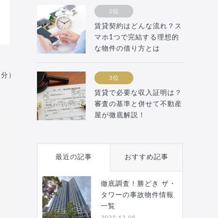
2位
賃貸契約はどんな流れ？ス
マホ1つで完結する理想的
な物件の借り方とは
月分）
3位
賃貸で必要な収入証明は？
審査の基準と併せて不動産
屋が徹底解説！
最近の記事
おすすめ記事
徹底調査！勝どき ザ・
タワーの事故物件情報
一覧
2025.12.05