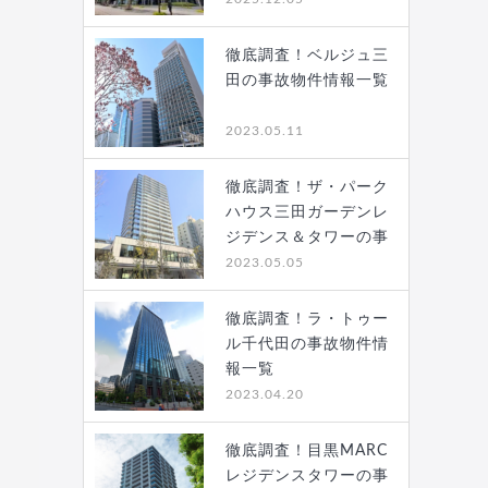
徹底調査！ベルジュ三
田の事故物件情報一覧
2023.05.11
徹底調査！ザ・パーク
ハウス三田ガーデンレ
ジデンス＆タワーの事
故…
2023.05.05
徹底調査！ラ・トゥー
ル千代田の事故物件情
報一覧
2023.04.20
徹底調査！目黒MARC
レジデンスタワーの事