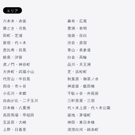
エリア
六本木・赤坂
麻布・広尾
勝どき・月島
豊洲・有明
田町・芝浦
池袋・目白
新宿・代々木
渋谷・原宿
恵比寿・目黒
青山・表参道
銀座・汐留
白金・高輪
虎ノ門・神谷町
品川・天王洲
大井町・武蔵小山
芝・浜松町
代官山・中目黒
秋葉原・御茶ノ水
四谷・市ヶ谷
神楽坂・飯田橋
小石川・本郷
千駄ヶ谷・外苑前
自由が丘・二子玉川
三軒茶屋・三宿
日本橋・八重洲
代々木上原・代々木公園
高田馬場・早稲田
築地・茅場町
五反田・大崎
神田・東日本橋
上野・日暮里
清澄白河・錦糸町