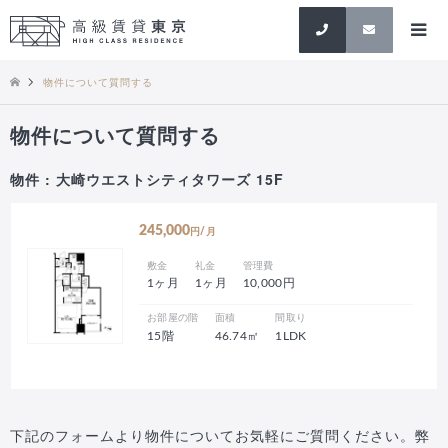
検索
物件について質問する
物件について質問する
物件 : 大崎ウエストシティタワーズ 15F
245,000
円/月
敷金
礼金
管理費
1ヶ月
1ヶ月
10,000円
お部屋の階
面積
間取り
15階
46.74㎡
1LDK
下記のフォームより物件についてお気軽にご質問ください。弊