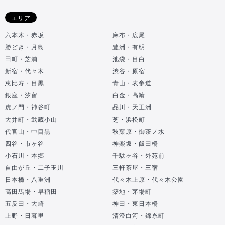
エリア
六本木・赤坂
麻布・広尾
勝どき・月島
豊洲・有明
田町・芝浦
池袋・目白
新宿・代々木
渋谷・原宿
恵比寿・目黒
青山・表参道
銀座・汐留
白金・高輪
虎ノ門・神谷町
品川・天王洲
大井町・武蔵小山
芝・浜松町
代官山・中目黒
秋葉原・御茶ノ水
四谷・市ヶ谷
神楽坂・飯田橋
小石川・本郷
千駄ヶ谷・外苑前
自由が丘・二子玉川
三軒茶屋・三宿
日本橋・八重洲
代々木上原・代々木公園
高田馬場・早稲田
築地・茅場町
五反田・大崎
神田・東日本橋
上野・日暮里
清澄白河・錦糸町