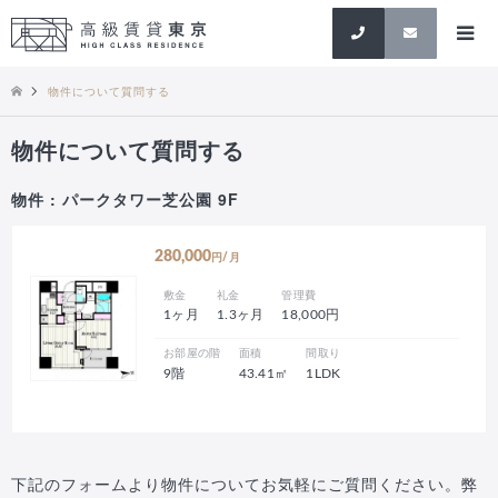
検索
物件について質問する
物件について質問する
物件 : パークタワー芝公園 9F
280,000
円/月
敷金
礼金
管理費
1ヶ月
1.3ヶ月
18,000円
お部屋の階
面積
間取り
9階
43.41㎡
1LDK
下記のフォームより物件についてお気軽にご質問ください。弊