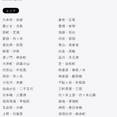
エリア
六本木・赤坂
麻布・広尾
勝どき・月島
豊洲・有明
田町・芝浦
池袋・目白
新宿・代々木
渋谷・原宿
恵比寿・目黒
青山・表参道
銀座・汐留
白金・高輪
虎ノ門・神谷町
品川・天王洲
大井町・武蔵小山
芝・浜松町
代官山・中目黒
秋葉原・御茶ノ水
四谷・市ヶ谷
神楽坂・飯田橋
小石川・本郷
千駄ヶ谷・外苑前
自由が丘・二子玉川
三軒茶屋・三宿
日本橋・八重洲
代々木上原・代々木公園
高田馬場・早稲田
築地・茅場町
五反田・大崎
神田・東日本橋
上野・日暮里
清澄白河・錦糸町