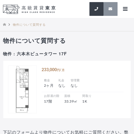
検索
物件について質問する
物件について質問する
物件 : 六本木ビュータワー 17F
233,000
円/月
敷金
礼金
管理費
2ヶ月
なし
なし
お部屋の階
面積
間取り
17階
33.39㎡
1K
下記のフォームより物件についてお気軽にご質問ください。弊