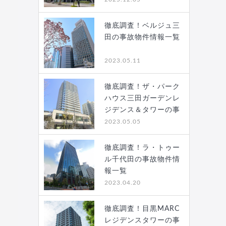
徹底調査！ベルジュ三
田の事故物件情報一覧
2023.05.11
徹底調査！ザ・パーク
ハウス三田ガーデンレ
ジデンス＆タワーの事
故…
2023.05.05
徹底調査！ラ・トゥー
ル千代田の事故物件情
報一覧
2023.04.20
徹底調査！目黒MARC
レジデンスタワーの事