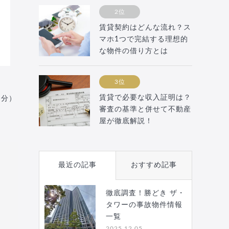
2位
賃貸契約はどんな流れ？ス
マホ1つで完結する理想的
な物件の借り方とは
3位
賃貸で必要な収入証明は？
月分）
審査の基準と併せて不動産
屋が徹底解説！
最近の記事
おすすめ記事
徹底調査！勝どき ザ・
タワーの事故物件情報
一覧
2025.12.05