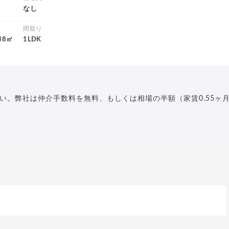
し
なし
積
間取り
.38㎡
1LDK
い。弊社は仲介手数料を無料、もしくは相場の半額（家賃0.55ヶ