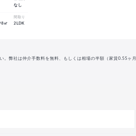
し
なし
積
間取り
.98㎡
2LDK
い。弊社は仲介手数料を無料、もしくは相場の半額（家賃0.55ヶ