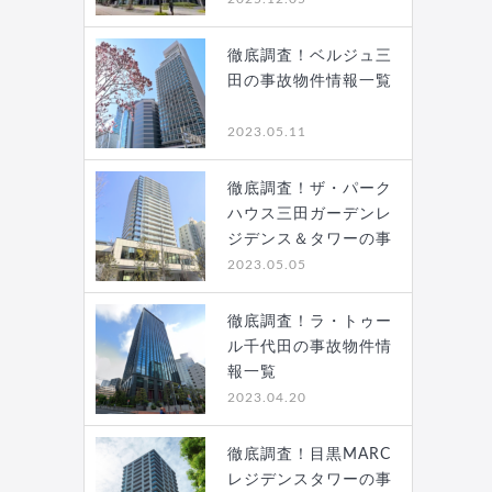
徹底調査！ベルジュ三
田の事故物件情報一覧
2023.05.11
徹底調査！ザ・パーク
ハウス三田ガーデンレ
ジデンス＆タワーの事
故…
2023.05.05
徹底調査！ラ・トゥー
ル千代田の事故物件情
報一覧
2023.04.20
徹底調査！目黒MARC
レジデンスタワーの事