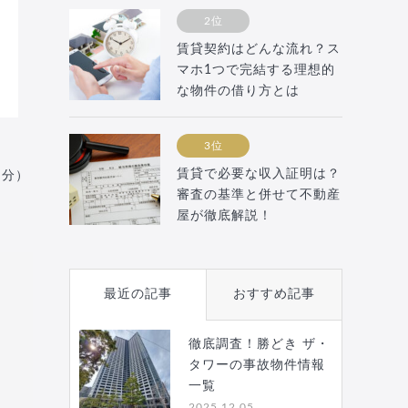
2位
賃貸契約はどんな流れ？ス
マホ1つで完結する理想的
な物件の借り方とは
3位
賃貸で必要な収入証明は？
月分）
審査の基準と併せて不動産
屋が徹底解説！
最近の記事
おすすめ記事
徹底調査！勝どき ザ・
タワーの事故物件情報
一覧
2025.12.05