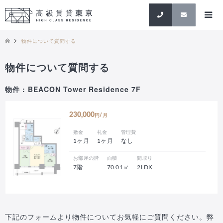
検索
物件について質問する
物件について質問する
物件 : BEACON Tower Residence 7F
230,000
円/月
敷金
礼金
管理費
1ヶ月
1ヶ月
なし
お部屋の階
面積
間取り
7階
70.01㎡
2LDK
下記のフォームより物件についてお気軽にご質問ください。弊