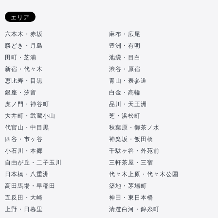
エリア
六本木・赤坂
麻布・広尾
勝どき・月島
豊洲・有明
田町・芝浦
池袋・目白
新宿・代々木
渋谷・原宿
恵比寿・目黒
青山・表参道
銀座・汐留
白金・高輪
虎ノ門・神谷町
品川・天王洲
大井町・武蔵小山
芝・浜松町
代官山・中目黒
秋葉原・御茶ノ水
四谷・市ヶ谷
神楽坂・飯田橋
小石川・本郷
千駄ヶ谷・外苑前
自由が丘・二子玉川
三軒茶屋・三宿
日本橋・八重洲
代々木上原・代々木公園
高田馬場・早稲田
築地・茅場町
五反田・大崎
神田・東日本橋
上野・日暮里
清澄白河・錦糸町