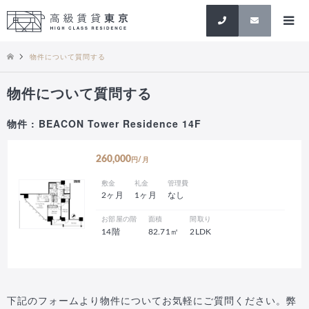
検索
物件について質問する
物件について質問する
物件 : BEACON Tower Residence 14F
260,000
円/月
敷金
礼金
管理費
2ヶ月
1ヶ月
なし
お部屋の階
面積
間取り
14階
82.71㎡
2LDK
下記のフォームより物件についてお気軽にご質問ください。弊