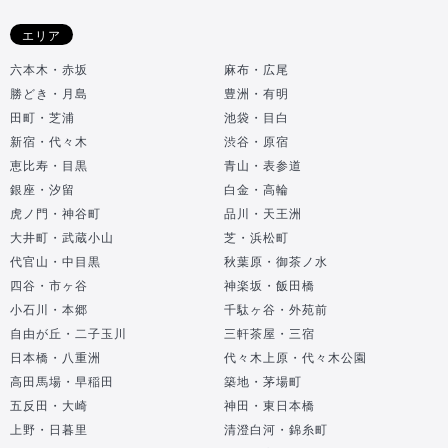
エリア
六本木・赤坂
麻布・広尾
勝どき・月島
豊洲・有明
田町・芝浦
池袋・目白
新宿・代々木
渋谷・原宿
恵比寿・目黒
青山・表参道
銀座・汐留
白金・高輪
虎ノ門・神谷町
品川・天王洲
大井町・武蔵小山
芝・浜松町
代官山・中目黒
秋葉原・御茶ノ水
四谷・市ヶ谷
神楽坂・飯田橋
小石川・本郷
千駄ヶ谷・外苑前
自由が丘・二子玉川
三軒茶屋・三宿
日本橋・八重洲
代々木上原・代々木公園
高田馬場・早稲田
築地・茅場町
五反田・大崎
神田・東日本橋
上野・日暮里
清澄白河・錦糸町