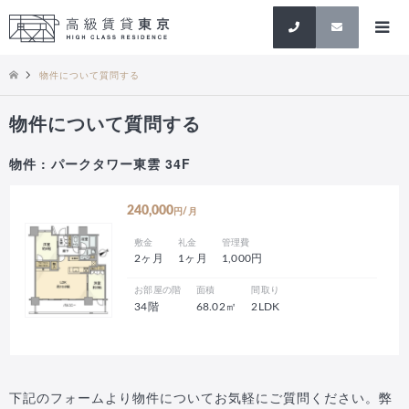
検索
物件について質問する
物件について質問する
物件 : パークタワー東雲 34F
240,000
円/月
敷金
礼金
管理費
2ヶ月
1ヶ月
1,000円
お部屋の階
面積
間取り
34階
68.02㎡
2LDK
下記のフォームより物件についてお気軽にご質問ください。弊