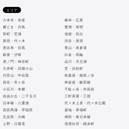
エリア
六本木・赤坂
麻布・広尾
勝どき・月島
豊洲・有明
田町・芝浦
池袋・目白
新宿・代々木
渋谷・原宿
恵比寿・目黒
青山・表参道
銀座・汐留
白金・高輪
虎ノ門・神谷町
品川・天王洲
大井町・武蔵小山
芝・浜松町
代官山・中目黒
秋葉原・御茶ノ水
四谷・市ヶ谷
神楽坂・飯田橋
小石川・本郷
千駄ヶ谷・外苑前
自由が丘・二子玉川
三軒茶屋・三宿
日本橋・八重洲
代々木上原・代々木公園
高田馬場・早稲田
築地・茅場町
五反田・大崎
神田・東日本橋
上野・日暮里
清澄白河・錦糸町