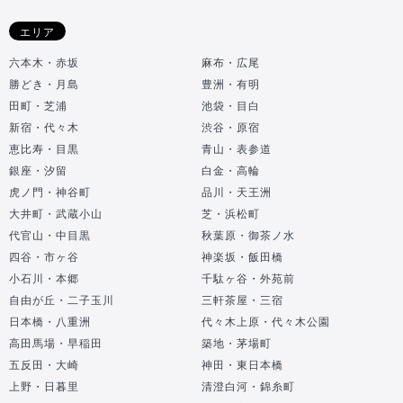
エリア
六本木・赤坂
麻布・広尾
勝どき・月島
豊洲・有明
田町・芝浦
池袋・目白
新宿・代々木
渋谷・原宿
恵比寿・目黒
青山・表参道
銀座・汐留
白金・高輪
虎ノ門・神谷町
品川・天王洲
大井町・武蔵小山
芝・浜松町
代官山・中目黒
秋葉原・御茶ノ水
四谷・市ヶ谷
神楽坂・飯田橋
小石川・本郷
千駄ヶ谷・外苑前
自由が丘・二子玉川
三軒茶屋・三宿
日本橋・八重洲
代々木上原・代々木公園
高田馬場・早稲田
築地・茅場町
五反田・大崎
神田・東日本橋
上野・日暮里
清澄白河・錦糸町