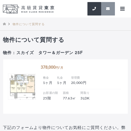
検索
物件について質問する
物件について質問する
物件 : スカイズ タワー＆ガーデン 25F
378,000
円/月
敷金
礼金
管理費
1ヶ月
1ヶ月
20,000円
お部屋の階
面積
間取り
25階
77.63㎡
3LDK
下記のフォームより物件についてお気軽にご質問ください。弊