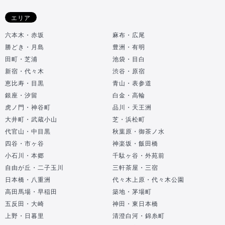
エリア
六本木・赤坂
麻布・広尾
勝どき・月島
豊洲・有明
田町・芝浦
池袋・目白
新宿・代々木
渋谷・原宿
恵比寿・目黒
青山・表参道
銀座・汐留
白金・高輪
虎ノ門・神谷町
品川・天王洲
大井町・武蔵小山
芝・浜松町
代官山・中目黒
秋葉原・御茶ノ水
四谷・市ヶ谷
神楽坂・飯田橋
小石川・本郷
千駄ヶ谷・外苑前
自由が丘・二子玉川
三軒茶屋・三宿
日本橋・八重洲
代々木上原・代々木公園
高田馬場・早稲田
築地・茅場町
五反田・大崎
神田・東日本橋
上野・日暮里
清澄白河・錦糸町