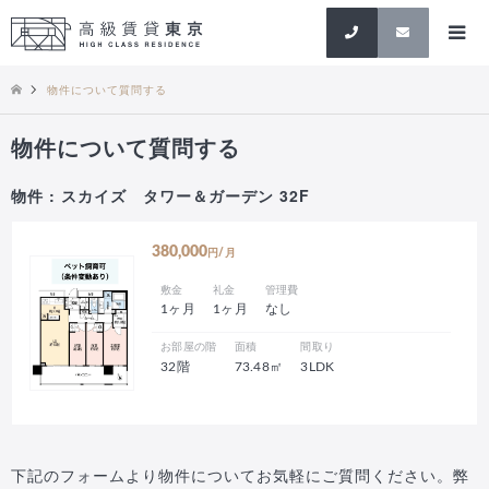
検索
物件について質問する
物件について質問する
物件 : スカイズ タワー＆ガーデン 32F
380,000
円/月
敷金
礼金
管理費
1ヶ月
1ヶ月
なし
お部屋の階
面積
間取り
32階
73.48㎡
3LDK
下記のフォームより物件についてお気軽にご質問ください。弊